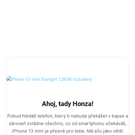
Základní záruka je 12 měsíců + 12 měsíců
rozšířená záruka.
AKCE 10% sleva na příslušenství s kódem PRISLUSKO10
DÁREK: 3D ochranné sklo, nárazuvzdorný kryt a
rychlonabíječka (35w Adaptér + Usb C na Lightning
kabel).
Ahoj, tady Honza!
Pokud hledáš telefon, který ti nebude překážet v kapse a
zároveň zvládne všechno, co od smartphonu očekáváš,
iPhone 13 mini je přesně pro tebe. Má sílu jako větší