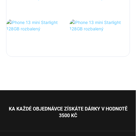
Z
á
p
KA KAŽDÉ OBJEDNÁVCE ZÍSKÁTE DÁRKY V HODNOTĚ
a
3500 KČ
t
í