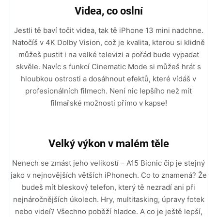
Videa, co oslní
Jestli tě baví točit videa, tak tě iPhone 13 mini nadchne.
Natočíš v 4K Dolby Vision, což je kvalita, kterou si klidně
můžeš pustit i na velké televizi a pořád bude vypadat
skvěle. Navíc s funkcí Cinematic Mode si můžeš hrát s
hloubkou ostrosti a dosáhnout efektů, které vídáš v
profesionálních filmech. Není nic lepšího než mít
filmařské možnosti přímo v kapse!
Velký výkon v malém těle
Nenech se zmást jeho velikostí – A15 Bionic čip je stejný
jako v nejnovějších větších iPhonech. Co to znamená? Že
budeš mít bleskový telefon, který tě nezradí ani při
nejnáročnějších úkolech. Hry, multitasking, úpravy fotek
nebo videí? Všechno poběží hladce. A co je ještě lepší,