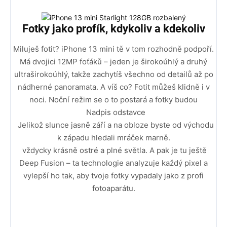
Fotky jako profík, kdykoliv a kdekoliv
Miluješ fotit? iPhone 13 mini tě v tom rozhodně podpoří.
Má dvojici 12MP foťáků – jeden je širokoúhlý a druhý
ultraširokoúhlý, takže zachytíš všechno od detailů až po
nádherné panoramata. A víš co? Fotit můžeš klidně i v
noci. Noční režim se o to postará a fotky budou
Nadpis odstavce
Jelikož slunce jasně září a na obloze byste od východu
k západu hledali mráček marně.
vždycky krásně ostré a plné světla. A pak je tu ještě
Deep Fusion – ta technologie analyzuje každý pixel a
vylepší ho tak, aby tvoje fotky vypadaly jako z profi
fotoaparátu.