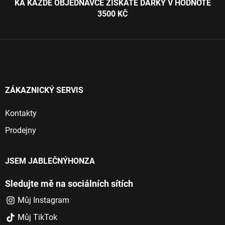
KA KAŽDÉ OBJEDNÁVCE ZÍSKÁTE DÁRKY V HODNOTĚ
p
a
3500 KČ
r
t
v
í
k
y
v
ý
p
i
ZÁKAZNICKÝ SERVIS
s
u
Kontakty
Prodejny
JSEM JABLEČNÝHONZA
Sledujte mě na sociálních sítích
Můj Instagram
Můj TikTok