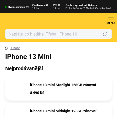
Přejít
Zásilkovna ❤️
PPL💙
Osobní vyzvednutí Ostrava
na
Rychlé doručení 📦
1-2 dny
1-2 dny
Po domluvě na +420 724 266 384 možný ihned
obsah
Hledat
iPhone
iPhone 13 Mini
Nejprodávanější
iPhone 13 mini Starlight 128GB zánovní
8 490 Kč
iPhone 13 mini Midnight 128GB zánovní