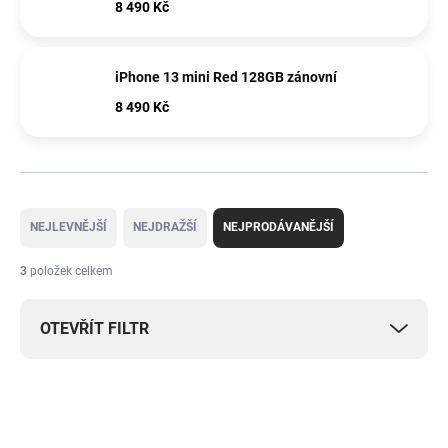
8 490 Kč
iPhone 13 mini Red 128GB zánovní
8 490 Kč
Ř
a
NEJLEVNĚJŠÍ
NEJDRAŽŠÍ
NEJPRODÁVANĚJŠÍ
z
e
3
položek celkem
n
í
OTEVŘÍT FILTR
p
r
o
V
d
ý
u
p
k