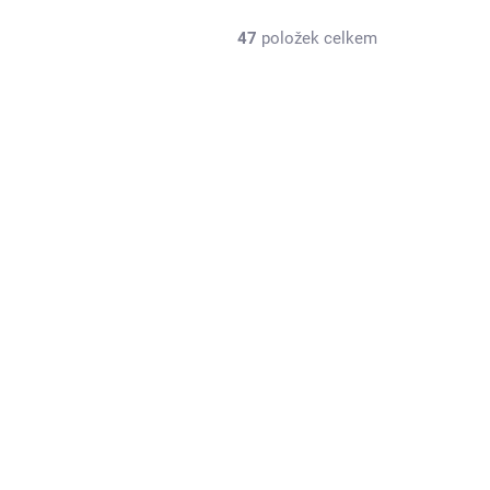
47
položek celkem
iPhone 16 Pro Desert Titanium 128GB