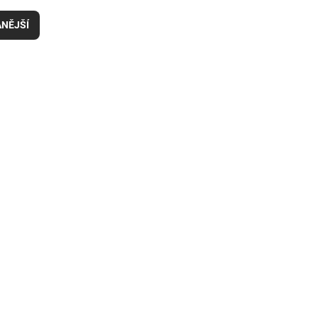
NĚJŠÍ
iPhone 14 Starlight 128GB zánovní