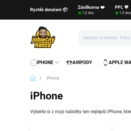
Přejít
Zásilkovna ❤️
PPL 💙
na
Rychlé doručení 📦
1-2 dny
1-2 dny
obsah
IPHONE
AIRPODY
APPLE W
Domů
iPhone
iPhone
Vyberte si z mojí nabídky ten nejlepší iPhone, k