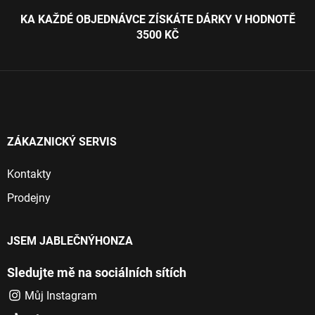
p
í
KA KAŽDÉ OBJEDNÁVCE ZÍSKÁTE DÁRKY V HODNOTĚ
p
a
3500 KČ
r
t
v
í
k
y
v
ý
p
i
ZÁKAZNICKÝ SERVIS
s
u
Kontakty
Prodejny
JSEM JABLEČNÝHONZA
Sledujte mě na sociálních sítích
Můj Instagram