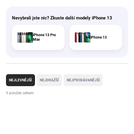
Nevybrali jste nic? Zkuste další modely iPhone 13
iPhone 13 Pro
iPhone 13
Max
Ř
a
NEJLEVNĚJŠÍ
NEJDRAŽŠÍ
NEJPRODÁVANĚJŠÍ
z
e
1
položek celkem
n
V
í
ý
p
p
r
i
o
s
d