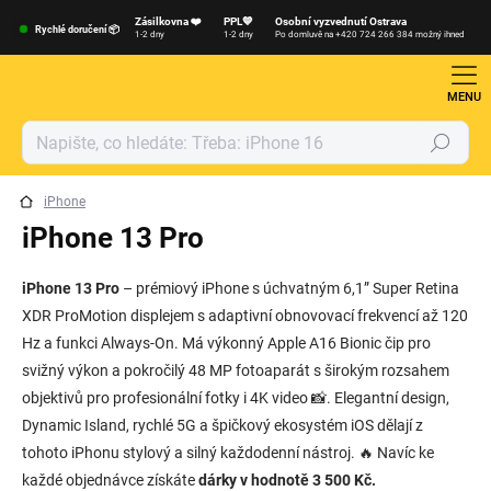
Přejít
Zásilkovna ❤️
PPL💙
Osobní vyzvednutí Ostrava
na
Rychlé doručení 📦
1-2 dny
1-2 dny
Po domluvě na +420 724 266 384 možný ihned
obsah
Hledat
iPhone
iPhone 13 Pro
iPhone 13 Pro
– prémiový iPhone s úchvatným 6,1” Super Retina
XDR ProMotion displejem s adaptivní obnovovací frekvencí až 120
Hz a funkci Always-On. Má výkonný Apple A16 Bionic čip pro
svižný výkon a pokročilý 48 MP fotoaparát s širokým rozsahem
objektivů pro profesionální fotky i 4K video 📸. Elegantní design,
Dynamic Island, rychlé 5G a špičkový ekosystém iOS dělají z
tohoto iPhonu stylový a silný každodenní nástroj. 🔥 Navíc ke
každé objednávce získáte
dárky v hodnotě 3 500 Kč.