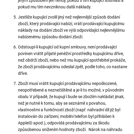
jiným způsobem jen tehdy, pokud s tím kupující souhlasí a
pokud mu tím nevzniknou další náklady.
Jestliže kupující zvolil jiný než nejlevnější způsob dodání
zboží, který prodávající nabízí, vrátí prodávající kupujícímu
náklady na dodání zboží ve výši odpovídající nejlevnějšímu
nabízenému způsobu dodání zboží.
Odstoupí-li kupující od kupní smlouvy, není prodávající
povinen vrátit přijaté peněžní prostředky kupujícímu dříve,
než obdrží zboží, nebo než mu kupující-spotřebitel prokáže,
že zboží prodávajícímu odeslal zpět, podle toho, co nastane
dříve.
Zboží musí vrátit kupující prodávajícímu nepoškozené,
neopotřebené a neznečištěné a je-li to možné, v původním
obalu.V případě, že kupují í bude se zbožím nakládat jinak,
než je nutné k tomu, aby se seznámil s povahou,
vlastnostmi a funkčností zboží (např. náhradní díl již byl
instalován do zařízení, mobilní telefon byl přihlášen k
AppleID apod.), odpovídá prodávajícímu za škodu
způsobenou snížením hodnoty zboží. Nárok na náhradu