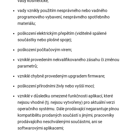
vady kosmetické;
vady vznikly použitím nesprávného nebo vadného
programového vybavení, nesprávného spotřebního
materiálu;
poškození elektrickým přepětím (viditelně spálené
součástky nebo plošné spoje);
poškození počítačovým virem;
vzniklé provedením nekvalifikovaného zásahu či změnou
parametrů;
vzniklé chybně provedeným upgradem firmware;
poškození přírodními živly nebo vyšší mocí;
vzniklé v důsledku omezené funkčnosti aplikací, které
nejsou vhodné (tj. nejsou vytvořeny) pro aktuální verzi
operačního systému. Dále prodávající negarantuje plnou
kompatibilitu prodaných součástí s jinými, pracovníky
prodávajícího neschválenými součástmi, ani se
softwarovými aplikacemi;