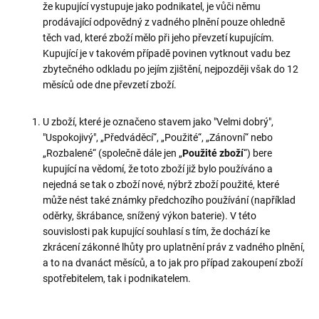
že kupující vystupuje jako podnikatel, je vůči němu
prodávající odpovědný z vadného plnění pouze ohledně
těch vad, které zboží mělo při jeho převzetí kupujícím.
Kupující je v takovém případě povinen vytknout vadu bez
zbytečného odkladu po jejím zjištění, nejpozději však do 12
měsíců ode dne převzetí zboží.
U zboží, které je označeno stavem jako "Velmi dobrý",
"Uspokojivý", „Předváděcí“, „Použité“, „Zánovní“ nebo
„Rozbalené“ (společně dále jen „
Použité zboží
“) bere
kupující na vědomí, že toto zboží již bylo používáno a
nejedná se tak o zboží nové, nýbrž zboží použité, které
může nést také známky předchozího používání (například
oděrky, škrábance, snížený výkon baterie). V této
souvislosti pak kupující souhlasí s tím, že dochází ke
zkrácení zákonné lhůty pro uplatnění práv z vadného plnění,
a to na dvanáct měsíců, a to jak pro případ zakoupení zboží
spotřebitelem, tak i podnikatelem.