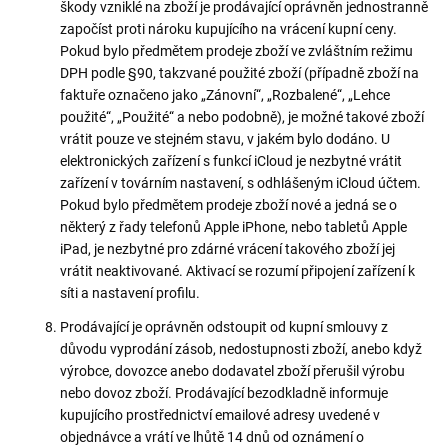
škody vzniklé na zboží je prodávající oprávněn jednostranně
započíst proti nároku kupujícího na vrácení kupní ceny.
Pokud bylo předmětem prodeje zboží ve zvláštním režimu
DPH podle §90, takzvané použité zboží (případně zboží na
faktuře označeno jako „Zánovní“, „Rozbalené“, „Lehce
použité“, „Použité“ a nebo podobně), je možné takové zboží
vrátit pouze ve stejném stavu, v jakém bylo dodáno. U
elektronických zařízení s funkcí iCloud je nezbytné vrátit
zařízení v továrním nastavení, s odhlášeným iCloud účtem.
Pokud bylo předmětem prodeje zboží nové a jedná se o
některý z řady telefonů Apple iPhone, nebo tabletů Apple
iPad, je nezbytné pro zdárné vrácení takového zboží jej
vrátit neaktivované. Aktivací se rozumí připojení zařízení k
síti a nastavení profilu.
Prodávající je oprávněn odstoupit od kupní smlouvy z
důvodu vyprodání zásob, nedostupnosti zboží, anebo když
výrobce, dovozce anebo dodavatel zboží přerušil výrobu
nebo dovoz zboží. Prodávající bezodkladně informuje
kupujícího prostřednictví emailové adresy uvedené v
objednávce a vrátí ve lhůtě 14 dnů od oznámení o