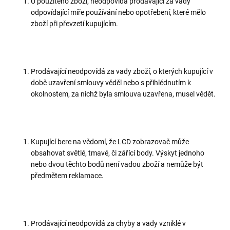
U použitého zboží, neodpovídá prodávající za vady
odpovídající míře používání nebo opotřebení, které mělo
zboží při převzetí kupujícím.
Prodávající neodpovídá za vady zboží, o kterých kupující v
době uzavření smlouvy věděl nebo s přihlédnutím k
okolnostem, za nichž byla smlouva uzavřena, musel vědět.
Kupující bere na vědomí, že LCD zobrazovač může
obsahovat světlé, tmavé, či zářící body. Výskyt jednoho
nebo dvou těchto bodů není vadou zboží a nemůže být
předmětem reklamace.
Prodávající neodpovídá za chyby a vady vzniklé v