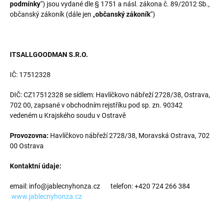
podmínky
“) jsou vydané dle § 1751 a násl. zákona č. 89/2012 Sb.,
občanský zákoník (dále jen „
občanský zákoník
“)
ITSALLGOODMAN S.R.O.
IČ: 17512328
DIČ: CZ17512328 se sídlem: Havlíčkovo nábřeží 2728/38, Ostrava,
702 00, zapsané v obchodním rejstříku pod sp. zn. 90342
vedeném u Krajského soudu v Ostravě
Provozovna:
Havlíčkovo nábřeží 2728/38, Moravská Ostrava, 702
00 Ostrava
Kontaktní údaje:
email: info@jablecnyhonza.cz telefon: +420 724 266 384
www.jablecnyhonza.cz