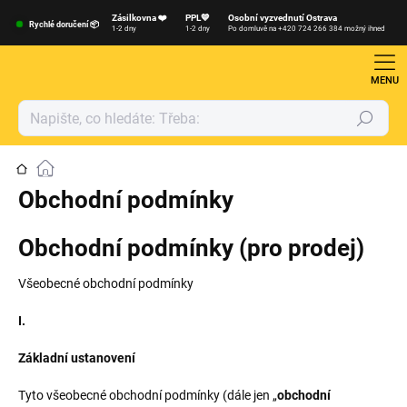
Přejít
Zásilkovna ❤️
PPL💙
Osobní vyzvednutí Ostrava
na
Rychlé doručení 📦
1-2 dny
1-2 dny
Po domluvě na +420 724 266 384 možný ihned
obsah
Hledat
Domů
Obchodní podmínky
Obchodní podmínky (pro prodej)
Všeobecné obchodní podmínky
I.
Základní ustanovení
Tyto všeobecné obchodní podmínky (dále jen „
obchodní