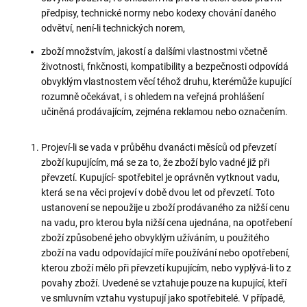
předpisy, technické normy nebo kodexy chování daného
odvětví, není-li technických norem,
zboží množstvím, jakostí a dalšími vlastnostmi včetně
životnosti, fnkčnosti, kompatibility a bezpečnosti odpovídá
obvyklým vlastnostem věcí téhož druhu, kterémůže kupující
rozumně očekávat, i s ohledem na veřejná prohlášení
učiněná prodávajícím, zejména reklamou nebo označením.
Projeví-li se vada v průběhu dvanácti měsíců od převzetí
zboží kupujícím, má se za to, že zboží bylo vadné již při
převzetí. Kupující- spotřebitel je oprávněn vytknout vadu,
která se na věci projeví v době dvou let od převzetí. Toto
ustanovení se nepoužije u zboží prodávaného za nižší cenu
na vadu, pro kterou byla nižší cena ujednána, na opotřebení
zboží způsobené jeho obvyklým užíváním, u použitého
zboží na vadu odpovídající míře používání nebo opotřebení,
kterou zboží mělo při převzetí kupujícím, nebo vyplývá-li to z
povahy zboží. Uvedené se vztahuje pouze na kupující, kteří
ve smluvním vztahu vystupují jako spotřebitelé. V případě,