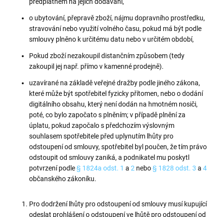
předplatném na jejich dodávání,
o ubytování, přepravě zboží, nájmu dopravního prostředku,
stravování nebo využití volného času, pokud má být podle
smlouvy plněno k určitému datu nebo v určitém období,
Pokud zboží nezakoupil distančním způsobem (tedy
zakoupil jej např. přímo v kamenné prodejně).
uzavírané na základě veřejné dražby podle jiného zákona,
které může být spotřebitel fyzicky přítomen, nebo o dodání
digitálního obsahu, který není dodán na hmotném nosiči,
poté, co bylo započato s plněním; v případě plnění za
úplatu, pokud započalo s předchozím výslovným
souhlasem spotřebitele před uplynutím lhůty pro
odstoupení od smlouvy, spotřebitel byl poučen, že tím právo
odstoupit od smlouvy zaniká, a podnikatel mu poskytl
potvrzení podle
§ 1824a odst. 1
a
2
nebo
§ 1828 odst. 3
a
4
občanského zákoníku.
Pro dodržení lhůty pro odstoupení od smlouvy musí kupující
odeslat prohlášení o odstoupení ve lhůtě pro odstoupení od