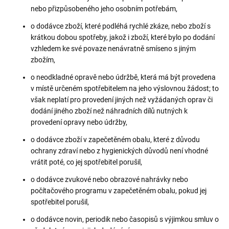
nebo přizpůsobeného jeho osobním potřebám,
o dodávce zboží, které podléhá rychlé zkáze, nebo zboží s
krátkou dobou spotřeby, jakož i zboží, které bylo po dodání
vzhledem ke své povaze nenávratně smíseno s jiným
zbožím,
o neodkladné opravě nebo údržbě, která má být provedena
v místě určeném spotřebitelem na jeho výslovnou žádost; to
však neplatí pro provedení jiných než vyžádaných oprav či
dodání jiného zboží než náhradních dílů nutných k
provedení opravy nebo údržby,
o dodávce zboží v zapečetěném obalu, které z důvodu
ochrany zdraví nebo z hygienických důvodů není vhodné
vrátit poté, co jej spotřebitel porušil,
o dodávce zvukové nebo obrazové nahrávky nebo
počítačového programu v zapečetěném obalu, pokud jej
spotřebitel porušil,
o dodávce novin, periodik nebo časopisů s výjimkou smluv o