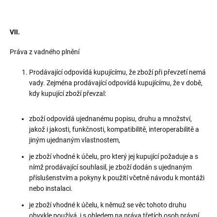
VII.
Práva z vadného plnění
Prodávající odpovídá kupujícímu, že zboží při převzetí nemá
vady. Zejména prodávající odpovídá kupujícímu, že v době,
kdy kupující zboží převzal:
zboží odpovídá ujednanému popisu, druhu a množství,
jakož i jakosti, funkčnosti, kompatibilitě, interoperabilitě a
jiným ujednaným vlastnostem,
je zboží vhodné k účelu, pro který jej kupující požaduje a s
nímž prodávající souhlasil, je zboží dodán s ujednaným
příslušenstvím a pokyny k použití včetně návodu k montáži
nebo instalaci.
je zboží vhodné k účelu, k němuž se věc tohoto druhu
obvykle používá, i s ohledem na práva třetích osob právní