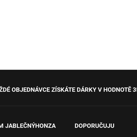
O
v
l
á
d
a
c
í
p
r
v
k
y
v
ý
ŽDÉ OBJEDNÁVCE ZÍSKÁTE DÁRKY V HODNOTĚ 3
p
i
s
u
M JABLEČNÝHONZA
DOPORUČUJU