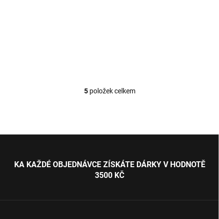
18 990 Kč
Do košíku
5
položek celkem
O
v
l
á
d
Z
a
á
c
p
í
KA KAŽDÉ OBJEDNÁVCE ZÍSKÁTE DÁRKY V HODNOTĚ
p
a
3500 KČ
r
t
v
í
k
y
v