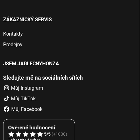
ý
p
i
ZÁKAZNICKÝ SERVIS
s
u
Kontakty
Prodejny
JSEM JABLEČNÝHONZA
Sledujte mě na sociálních sítích
Můj Instagram
Můj TikTok
Můj Facebook
Ověřené hodnocení
5/5
(+1000)