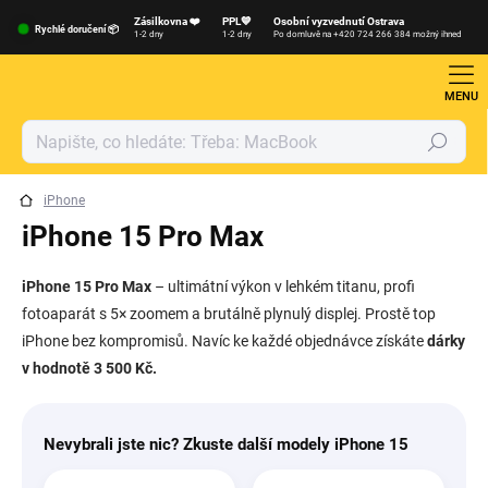
Přejít
Zásilkovna ❤️
PPL💙
Osobní vyzvednutí Ostrava
na
Rychlé doručení 📦
1-2 dny
1-2 dny
Po domluvě na +420 724 266 384 možný ihned
obsah
Hledat
iPhone
iPhone 15 Pro Max
iPhone 15 Pro Max
– ultimátní výkon v lehkém titanu, profi
fotoaparát s 5× zoomem a brutálně plynulý displej. Prostě top
iPhone bez kompromisů. Navíc ke každé objednávce získáte
dárky
v hodnotě 3 500 Kč.
Nevybrali jste nic? Zkuste další modely iPhone 15