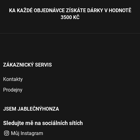
á
p
KA KAŽDÉ OBJEDNÁVCE ZÍSKÁTE DÁRKY V HODNOTĚ
a
3500 KČ
t
í
ZÁKAZNICKÝ SERVIS
Kontakty
Prodejny
JSEM JABLEČNÝHONZA
Sledujte mě na sociálních sítích
Můj Instagram