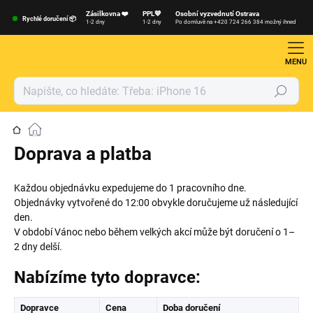
Přejít
Zásilkovna ❤️
PPL💙
Osobní vyzvednutí Ostrava
na
Rychlé doručení 📦
1-2 dny
1-2 dny
Po domluvě na +420 724 266 384 možný ihned
obsah
Hledat
Domů
Doprava a platba
Každou objednávku expedujeme do 1 pracovního dne.
Objednávky vytvořené do 12:00 obvykle doručujeme už následující
den.
V období Vánoc nebo během velkých akcí může být doručení o 1–
2 dny delší.
Nabízíme tyto dopravce:
Dopravce
Cena
Doba doručení