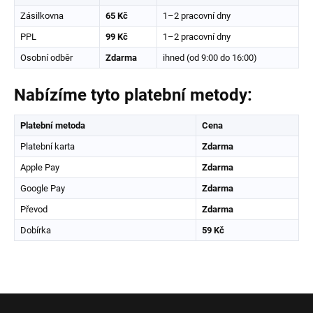
Zásilkovna
65 Kč
1–2 pracovní dny
PPL
99 Kč
1–2 pracovní dny
Osobní odběr
Zdarma
ihned (od 9:00 do 16:00)
Nabízíme tyto platební metody:
Platební metoda
Cena
Platební karta
Zdarma
Apple Pay
Zdarma
Google Pay
Zdarma
Převod
Zdarma
Dobírka
59 Kč
Z