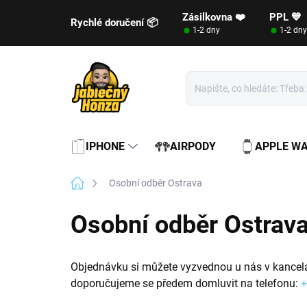
Přejít
Zásilkovna ❤️
PPL 💙
na
Rychlé doručení 📦
1-2 dny
1-2 dny
obsah
IPHONE
AIRPODY
APPLE W
Domů
Osobní odběr Ostrava
Osobní odběr Ostrav
Objednávku si můžete vyzvednou u nás v kancelá
doporučujeme se předem domluvit na telefonu:
+