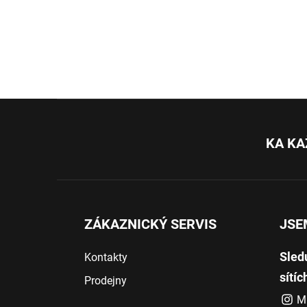
Z
á
p
KA KA
a
t
í
ZÁKAZNICKÝ SERVIS
JSE
Sled
Kontakty
sítíc
Prodejny
M