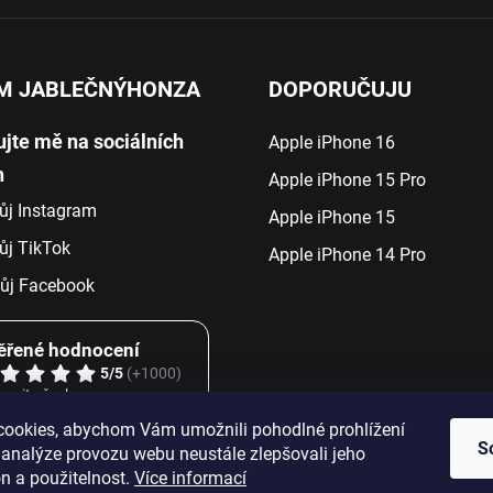
M JABLEČNÝHONZA
DOPORUČUJU
ujte mě na sociálních
Apple iPhone 16
h
Apple iPhone 15 Pro
ůj Instagram
Apple iPhone 15
ůj TikTok
Apple iPhone 14 Pro
j Facebook
ěřené hodnocení
5/5
(+1000)
razit všechny
ookies, abychom Vám umožnili pohodlné prohlížení
S
 analýze provozu webu neustále zlepšovali jeho
n a použitelnost.
Více informací