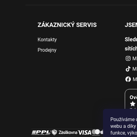
í
ZÁKAZNICKÝ SERVIS
JSE
Sled
Kontakty
sítíc
Prodejny
M
M
Mů
Ov
Zob
Používáme c
webu a díky
funkce, výko