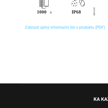
Zobrazit úplný informační list o produktu (PDF)
Z
á
p
KA KA
a
t