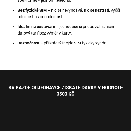
soukromé) v jednom telefonu.
Bez fyzické SIM
– nic se nevyndává, nic se neztratí, vyšší
odolnost a voděodolnost
Ideální na cestování
– jednoduše si přidáš zahraniční
datový tarif bez výměny karty.
Bezpečnost
– při krádeži nejde SIM fyzicky vyndat.
Z
á
p
KA KAŽDÉ OBJEDNÁVCE ZÍSKÁTE DÁRKY V HODNOTĚ
a
3500 KČ
t
í