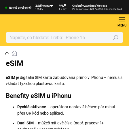
Přejít
Zásilkovna ❤️
PPL💙
Osobní vyzvednutí Ostrava
na
Rychlé doručení 📦
1-2 dny
1-2 dny
Po domluvě na +420 724 266 384 možný ihned
obsah
Hledat
Domů
eSIM
eSIM
je digitální SIM karta zabudovaná přímo v iPhonu – nemusíš
vkládat fyzickou plastovou kartu.
Benefity eSIM u iPhonu
Rychlá aktivace
– operátora nastavíš během pár minut
přes QR kód nebo aplikaci.
Dual SIM
– můžeš mít dvě čísla (např. pracovní +