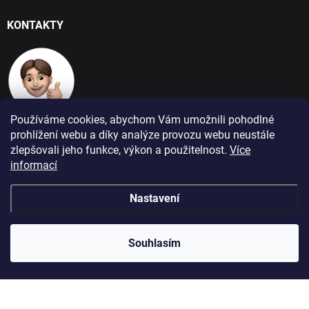
KONTAKTY
Používáme cookies, abychom Vám umožnili pohodlné
+420 724 266 384
prohlížení webu a díky analýze provozu webu neustále
zlepšovali jeho funkce, výkon a použitelnost.
Více
Po-Pá: 9:00 - 16:00
informací
info@jablecnyhonza.cz
Nastavení
Souhlasím
Copyright 2026
Jablečný Honza
. Všechna práva vyhrazena.
Upravit
nastavení cookies
Vytvořil Shoptet