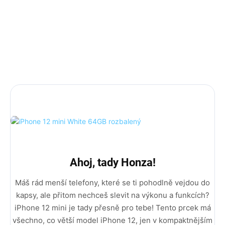
Základní záruka je 12 měsíců + 12 měsíců
rozšířená záruka.
AKCE 10% sleva na příslušenství s kódem PRISLUSKO10
DÁREK: 3D ochranné sklo, nárazuvzdorný kryt a
rychlonabíječka (5w Adaptér + Usb C na Lightning kabel).
Ahoj, tady Honza!
Máš rád menší telefony, které se ti pohodlně vejdou do
kapsy, ale přitom nechceš slevit na výkonu a funkcích?
iPhone 12 mini je tady přesně pro tebe! Tento prcek má
všechno, co větší model iPhone 12, jen v kompaktnějším