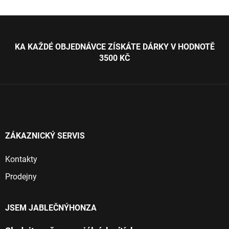
Z
á
p
KA KAŽDÉ OBJEDNÁVCE ZÍSKÁTE DÁRKY V HODNOTĚ
a
3500 KČ
t
í
ZÁKAZNICKÝ SERVIS
Kontakty
Prodejny
JSEM JABLEČNÝHONZA