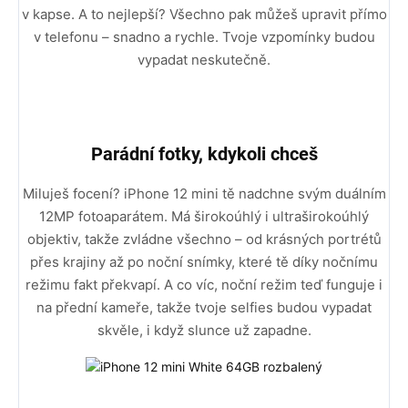
v kapse. A to nejlepší? Všechno pak můžeš upravit přímo
v telefonu – snadno a rychle. Tvoje vzpomínky budou
vypadat neskutečně.
Parádní fotky, kdykoli chceš
Miluješ focení? iPhone 12 mini tě nadchne svým duálním
12MP fotoaparátem. Má širokoúhlý i ultraširokoúhlý
objektiv, takže zvládne všechno – od krásných portrétů
přes krajiny až po noční snímky, které tě díky nočnímu
režimu fakt překvapí. A co víc, noční režim teď funguje i
na přední kameře, takže tvoje selfies budou vypadat
skvěle, i když slunce už zapadne.