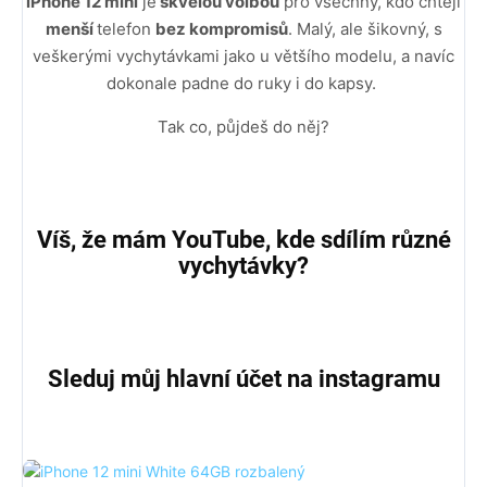
iPhone 12 mini
je
skvělou volbou
pro všechny, kdo chtějí
menší
telefon
bez kompromisů
. Malý, ale šikovný, s
veškerými vychytávkami jako u většího modelu, a navíc
dokonale padne do ruky i do kapsy.
Tak co, půjdeš do něj?
Víš, že mám YouTube, kde sdílím různé
vychytávky?
Sleduj můj hlavní účet na instagramu