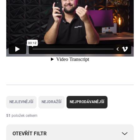
Ř
a
NEJLEVNĚJŠÍ
NEJDRAŽŠÍ
NEJPRODÁVANĚJŠÍ
z
e
51
položek celkem
n
í
OTEVŘÍT FILTR
p