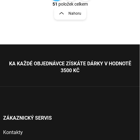
v
t
51
položek celkem
l
r
Nahoru
á
á
d
n
a
k
c
o
í
p
v
Z
r
á
á
v
n
p
k
KA KAŽDÉ OBJEDNÁVCE ZÍSKÁTE DÁRKY V HODNOTĚ
í
a
y
3500 KČ
t
v
ý
í
p
i
s
u
ZÁKAZNICKÝ SERVIS
Kontakty