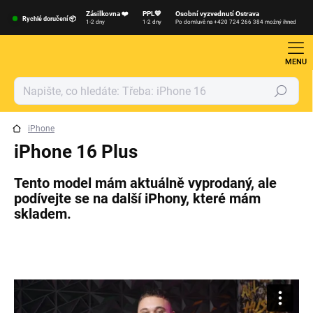
Přejít
Zásilkovna ❤️
PPL💙
Osobní vyzvednutí Ostrava
na
Rychlé doručení 📦
1-2 dny
1-2 dny
Po domluvě na +420 724 266 384 možný ihned
obsah
Hledat
iPhone
iPhone 16 Plus
Tento model mám aktuálně vyprodaný, ale
podívejte se na další iPhony, které mám
skladem.