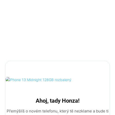
iPhone byl důkladně testován, je zcela funkční bez vad či
blokací
.
Záruka je až 24 měsíců: (12 měsíců základní + 12 měsíců
rozšířená).
Příslušenství: iPhone krabička, 35w adaptér a lightning
kabel.
DÁREK: Ochranné sklo včetně instalace, Magsafe obal.
MEGA DÁREK: Bezdrátové sluchátka!
Ahoj, tady Honza!
Přemýšlíš o novém telefonu, který tě nezklame a bude ti