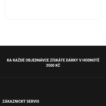
Z
á
p
KA KAŽDÉ OBJEDNÁVCE ZÍSKÁTE DÁRKY V HODNOTĚ
a
3500 KČ
t
í
ZÁKAZNICKÝ SERVIS