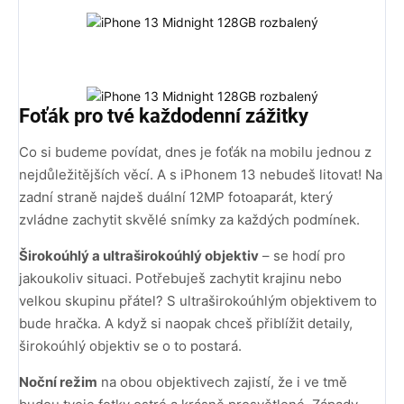
Foťák pro tvé každodenní zážitky
Co si budeme povídat, dnes je foťák na mobilu jednou z
nejdůležitějších věcí. A s iPhonem 13 nebudeš litovat! Na
zadní straně najdeš duální 12MP fotoaparát, který
zvládne zachytit skvělé snímky za každých podmínek.
Širokoúhlý a ultraširokoúhlý objektiv
– se hodí pro
jakoukoliv situaci. Potřebuješ zachytit krajinu nebo
velkou skupinu přátel? S ultraširokoúhlým objektivem to
bude hračka. A když si naopak chceš přiblížit detaily,
širokoúhlý objektiv se o to postará.
Noční režim
na obou objektivech zajistí, že i ve tmě