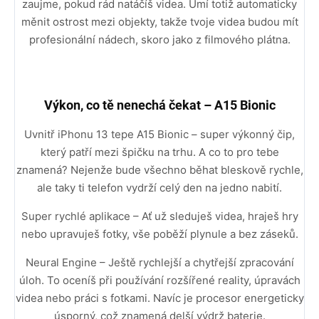
zaujme, pokud rád natáčíš videa. Umí totiž automaticky
měnit ostrost mezi objekty, takže tvoje videa budou mít
profesionální nádech, skoro jako z filmového plátna.
Výkon, co tě nenechá čekat – A15 Bionic
Uvnitř iPhonu 13 tepe A15 Bionic – super výkonný čip,
který patří mezi špičku na trhu. A co to pro tebe
znamená? Nejenže bude všechno běhat bleskově rychle,
ale taky ti telefon vydrží celý den na jedno nabití.
Super rychlé aplikace – Ať už sleduješ videa, hraješ hry
nebo upravuješ fotky, vše poběží plynule a bez záseků.
Neural Engine – Ještě rychlejší a chytřejší zpracování
úloh. To oceníš při používání rozšířené reality, úpravách
videa nebo práci s fotkami. Navíc je procesor energeticky
úsporný, což znamená delší výdrž baterie.