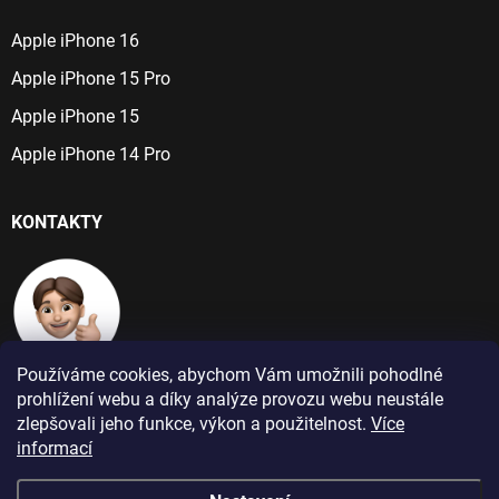
Apple iPhone 16
Apple iPhone 15 Pro
Apple iPhone 15
Apple iPhone 14 Pro
KONTAKTY
Používáme cookies, abychom Vám umožnili pohodlné
+420 724 266 384
prohlížení webu a díky analýze provozu webu neustále
Po-Pá: 9:00 - 16:00
zlepšovali jeho funkce, výkon a použitelnost.
Více
informací
info@jablecnyhonza.cz