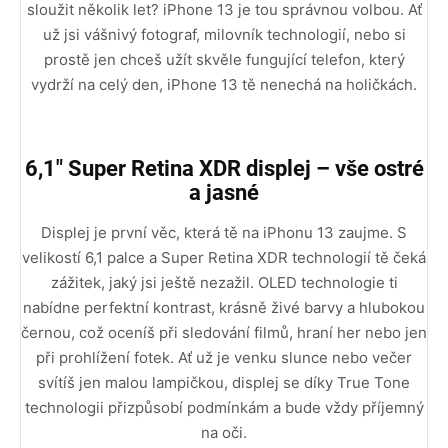
sloužit několik let? iPhone 13 je tou správnou volbou. Ať
už jsi vášnivý fotograf, milovník technologií, nebo si
prostě jen chceš užít skvěle fungující telefon, který
vydrží na celý den, iPhone 13 tě nenechá na holičkách.
6,1" Super Retina XDR displej – vše ostré
a jasné
Displej je první věc, která tě na iPhonu 13 zaujme. S
velikostí 6,1 palce a Super Retina XDR technologií tě čeká
zážitek, jaký jsi ještě nezažil. OLED technologie ti
nabídne perfektní kontrast, krásně živé barvy a hlubokou
černou, což oceníš při sledování filmů, hraní her nebo jen
při prohlížení fotek. Ať už je venku slunce nebo večer
svítíš jen malou lampičkou, displej se díky True Tone
technologii přizpůsobí podmínkám a bude vždy příjemný
na oči.