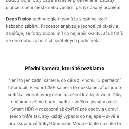
budou tvoje fotky ostré a krásně prosvětlené. Západy
slunce, noční města nebo večerní párty? Žádný problém!
Deep Fusion
technologie ti pomůže s optimalizací
každého záběru. Procesor analyzuje jednotlivé pixely a
zajišťuje, že fotky budou mít co nejlepší kvalitu, ať už fotíš
ve dne nebo za horších světelných podmínek.
Přední kamera, která tě nezklame
Není to jen zadní kamera, co dělá z iPhonu 13 perfektní
fotomobil. Přední 12MP kamera tě nezklame, ať už jde o
selfíčka, videohovory nebo natáčení krátkých videí. Díky
nočnímu režimu bude i selfie z večírku jasné a ostré.
Smart HDR 4 rozpozná až čtyři různé osoby a upraví
jejich tváře tak, aby každý vypadal co nejlépe – skvělé
pro skupinové fotky! Cinematic Mode – tahle novinka tě