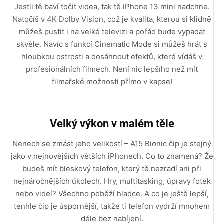
Jestli tě baví točit videa, tak tě iPhone 13 mini nadchne.
Natočíš v 4K Dolby Vision, což je kvalita, kterou si klidně
můžeš pustit i na velké televizi a pořád bude vypadat
skvěle. Navíc s funkcí Cinematic Mode si můžeš hrát s
hloubkou ostrosti a dosáhnout efektů, které vídáš v
profesionálních filmech. Není nic lepšího než mít
filmařské možnosti přímo v kapse!
Velký výkon v malém těle
Nenech se zmást jeho velikostí – A15 Bionic čip je stejný
jako v nejnovějších větších iPhonech. Co to znamená? Že
budeš mít bleskový telefon, který tě nezradí ani při
nejnáročnějších úkolech. Hry, multitasking, úpravy fotek
nebo videí? Všechno poběží hladce. A co je ještě lepší,
tenhle čip je úspornější, takže ti telefon vydrží mnohem
déle bez nabíjení.