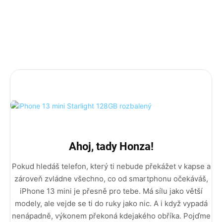
rozšířená záruka.
AKCE 10% sleva na příslušenství s kódem PRISLUSKO10
DÁREK: 3D ochranné sklo, nárazuvzdorný kryt a
rychlonabíječka (5w Adaptér + Usb C na Lightning kabel).
Ahoj, tady Honza!
Pokud hledáš telefon, který ti nebude překážet v kapse a
zároveň zvládne všechno, co od smartphonu očekáváš,
iPhone 13 mini je přesně pro tebe. Má sílu jako větší
modely, ale vejde se ti do ruky jako nic. A i když vypadá
nenápadně, výkonem překoná kdejakého obříka. Pojďme