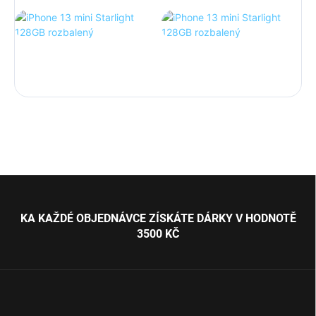
Z
á
p
KA KAŽDÉ OBJEDNÁVCE ZÍSKÁTE DÁRKY V HODNOTĚ
a
3500 KČ
t
í