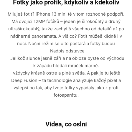
Fotky jako profík, kdykoliv a kdekoliv
Miluješ fotit? iPhone 13 mini tě v tom rozhodně podpoří.
Má dvojici 12MP foťáků – jeden je širokoúhlý a druhý
ultraširokoúhlý, takže zachytíš všechno od detailů až po
nádherné panoramata. A víš co? Fotit můžeš klidně i v
noci. Noční režim se o to postará a fotky budou
Nadpis odstavce
Jelikož slunce jasně září a na obloze byste od východu
k západu hledali mráček marně.
vždycky krásně ostré a plné světla. A pak je tu ještě
Deep Fusion – ta technologie analyzuje každý pixel a
vylepší ho tak, aby tvoje fotky vypadaly jako z profi
fotoaparátu.
Videa, co oslní