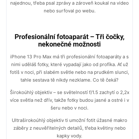
najednou, třeba psal zprávy a zároveň koukal na video
nebo surfoval po webu.
Profesionální fotoaparát – Tři čočky,
nekonečné možnosti
iPhone 13 Pro Max má tři profesionální fotoaparáty a s
nimi uděláš fotky, které vypadají jako od profíka. Ať už
fotíš v noci, při slabém světle nebo na prudkém slunci,
tahle sestava tě nikdy nezklame. Co tě čeká?
Širokoúhlý objektiv – se světelností f/1.5 zachytí o 2,2x
více světla než dřív, takže fotky budou jasné a ostré i v
šeru nebo v noci.
Ultraširokoúhlý objektiv ti umožní fotit úžasné makro
záběry z neuvěřitelných detailů, třeba květiny nebo
kapky vody.