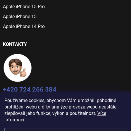
Apple iPhone 15 Pro
Apple iPhone 15
Apple iPhone 14 Pro
KONTAKTY
+420 724 266 384
Po-Pá: 9:00 - 16:00
Používáme cookies, abychom Vám umožnili pohodlné
info@jablecnyhonza.cz
prohlížení webu a díky analýze provozu webu neustále
zlepšovali jeho funkce, výkon a použitelnost.
Více
informací