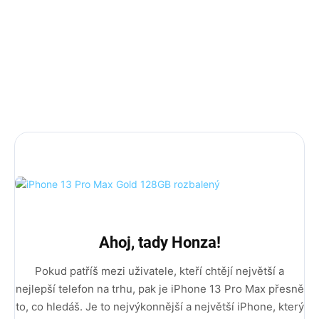
Základní záruka je 12 měsíců + 12 měsíců
rozšířená záruka.
AKCE 10% sleva na příslušenství s kódem PRISLUSKO10
DÁREK: 3D ochranné sklo, nárazuvzdorný kryt a
rychlonabíječka (35w Adaptér + Usb C na Lightning
kabel).
Ahoj, tady Honza!
Pokud patříš mezi uživatele, kteří chtějí největší a
nejlepší telefon na trhu, pak je iPhone 13 Pro Max přesně
to, co hledáš. Je to nejvýkonnější a největší iPhone, který