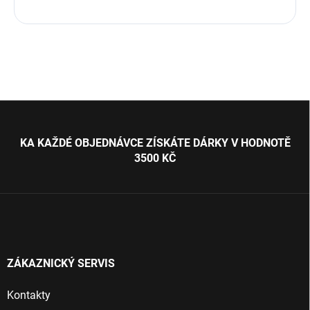
Z
á
p
KA KAŽDÉ OBJEDNÁVCE ZÍSKÁTE DÁRKY V HODNOTĚ
a
3500 KČ
t
í
ZÁKAZNICKÝ SERVIS
Kontakty