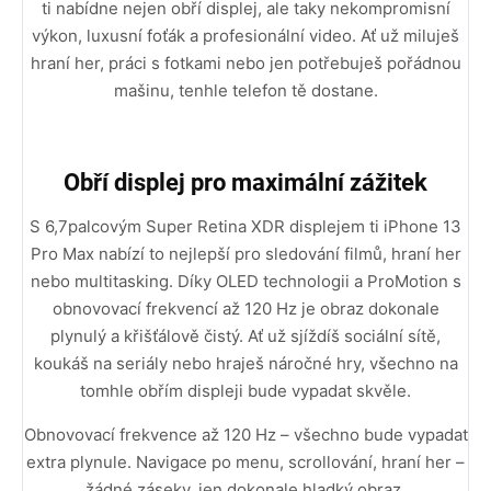
ti nabídne nejen obří displej, ale taky nekompromisní
výkon, luxusní foťák a profesionální video. Ať už miluješ
hraní her, práci s fotkami nebo jen potřebuješ pořádnou
mašinu, tenhle telefon tě dostane.
Obří displej pro maximální zážitek
S 6,7palcovým Super Retina XDR displejem ti iPhone 13
Pro Max nabízí to nejlepší pro sledování filmů, hraní her
nebo multitasking. Díky OLED technologii a ProMotion s
obnovovací frekvencí až 120 Hz je obraz dokonale
plynulý a křišťálově čistý. Ať už sjíždíš sociální sítě,
koukáš na seriály nebo hraješ náročné hry, všechno na
tomhle obřím displeji bude vypadat skvěle.
Obnovovací frekvence až 120 Hz – všechno bude vypadat
extra plynule. Navigace po menu, scrollování, hraní her –
žádné záseky, jen dokonale hladký obraz.