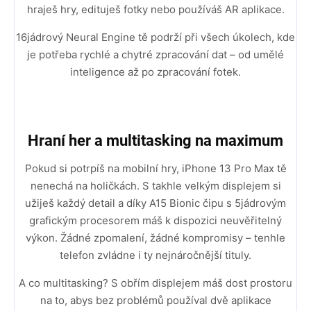
hraješ hry, edituješ fotky nebo používáš AR aplikace.
16jádrový Neural Engine tě podrží při všech úkolech, kde
je potřeba rychlé a chytré zpracování dat – od umělé
inteligence až po zpracování fotek.
Hraní her a multitasking na maximum
Pokud si potrpíš na mobilní hry, iPhone 13 Pro Max tě
nenechá na holičkách. S takhle velkým displejem si
užiješ každý detail a díky A15 Bionic čipu s 5jádrovým
grafickým procesorem máš k dispozici neuvěřitelný
výkon. Žádné zpomalení, žádné kompromisy – tenhle
telefon zvládne i ty nejnáročnější tituly.
A co multitasking? S obřím displejem máš dost prostoru
na to, abys bez problémů používal dvě aplikace