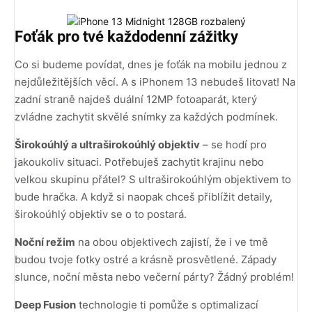
Foťák pro tvé každodenní zážitky
Co si budeme povídat, dnes je foťák na mobilu jednou z
nejdůležitějších věcí. A s iPhonem 13 nebudeš litovat! Na
zadní straně najdeš duální 12MP fotoaparát, který
zvládne zachytit skvělé snímky za každých podmínek.
Širokoúhlý a ultraširokoúhlý objektiv
– se hodí pro
jakoukoliv situaci. Potřebuješ zachytit krajinu nebo
velkou skupinu přátel? S ultraširokoúhlým objektivem to
bude hračka. A když si naopak chceš přiblížit detaily,
širokoúhlý objektiv se o to postará.
Noční režim
na obou objektivech zajistí, že i ve tmě
budou tvoje fotky ostré a krásně prosvětlené. Západy
slunce, noční města nebo večerní párty? Žádný problém!
Deep Fusion
technologie ti pomůže s optimalizací