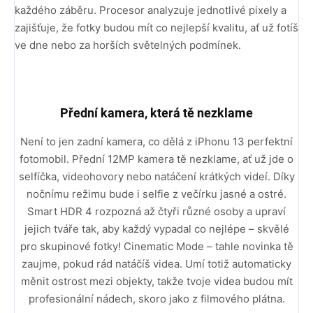
každého záběru. Procesor analyzuje jednotlivé pixely a
zajišťuje, že fotky budou mít co nejlepší kvalitu, ať už fotíš
ve dne nebo za horších světelných podmínek.
Přední kamera, která tě nezklame
Není to jen zadní kamera, co dělá z iPhonu 13 perfektní
fotomobil. Přední 12MP kamera tě nezklame, ať už jde o
selfíčka, videohovory nebo natáčení krátkých videí. Díky
nočnímu režimu bude i selfie z večírku jasné a ostré.
Smart HDR 4 rozpozná až čtyři různé osoby a upraví
jejich tváře tak, aby každý vypadal co nejlépe – skvělé
pro skupinové fotky! Cinematic Mode – tahle novinka tě
zaujme, pokud rád natáčíš videa. Umí totiž automaticky
měnit ostrost mezi objekty, takže tvoje videa budou mít
profesionální nádech, skoro jako z filmového plátna.