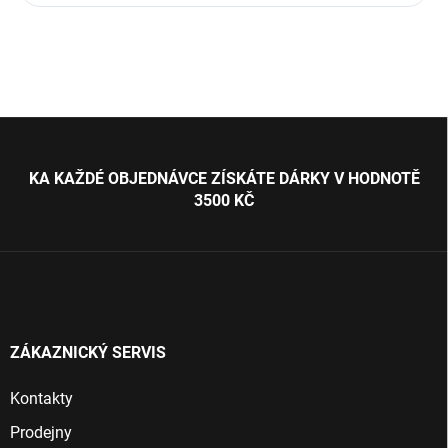
Z
á
p
KA KAŽDÉ OBJEDNÁVCE ZÍSKÁTE DÁRKY V HODNOTĚ
a
3500 KČ
t
í
ZÁKAZNICKÝ SERVIS
Kontakty
Prodejny