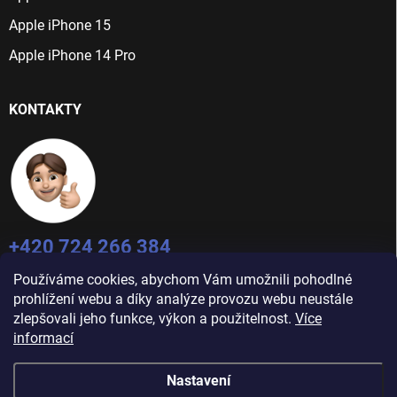
Apple iPhone 15
Apple iPhone 14 Pro
KONTAKTY
+420 724 266 384
Po-Pá: 9:00 - 16:00
Používáme cookies, abychom Vám umožnili pohodlné
info@jablecnyhonza.cz
prohlížení webu a díky analýze provozu webu neustále
zlepšovali jeho funkce, výkon a použitelnost.
Více
informací
Nastavení