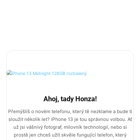
rozšířená záruka.
AKCE 10% sleva na příslušenství s kódem PRISLUSKO10
DÁREK: 3D ochranné sklo, nárazuvzdorný kryt a
rychlonabíječka (35w Adaptér + Usb C na Lightning
kabel).
Ahoj, tady Honza!
Přemýšlíš o novém telefonu, který tě nezklame a bude ti
sloužit několik let? iPhone 13 je tou správnou volbou. Ať
už jsi vášnivý fotograf, milovník technologií, nebo si
prostě jen chceš užít skvěle fungující telefon, který