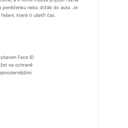
ba peněženku nebo držák do auta. Je
řešení, které ti ušetří čas.
 vybaven Face ID
ežet na ochraně
nejmodernějšími