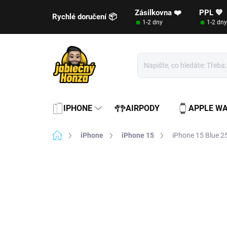
Přejít
Zásilkovna ❤️
PPL 💙
na
Rychlé doručení 📦
1-2 dny
1-2 dny
obsah
IPHONE
AIRPODY
APPLE W
Domů
iPhone
iPhone 15
iPhone 15 Blue 