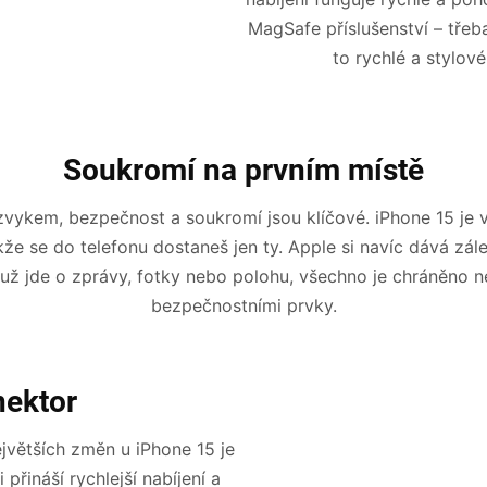
MagSafe příslušenství – tře
to rychlé a stylové 
Soukromí na prvním místě
zvykem, bezpečnost a soukromí jsou klíčové. iPhone 15 je
akže se do telefonu dostaneš jen ty. Apple si navíc dává zál
 už jde o zprávy, fotky nebo polohu, všechno je chráněno 
bezpečnostními prvky.
nektor
ejvětších změn u iPhone 15 je
přináší rychlejší nabíjení a