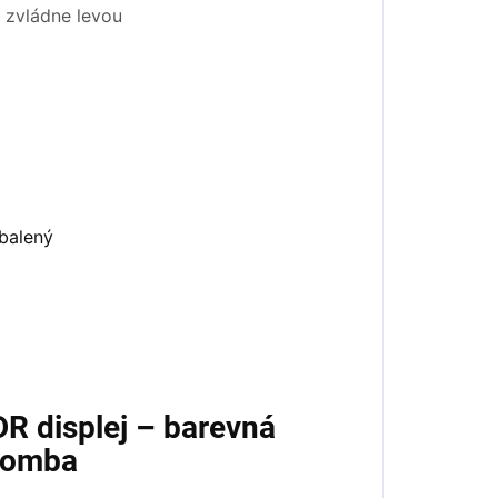
o zvládne levou
R displej – barevná
omba