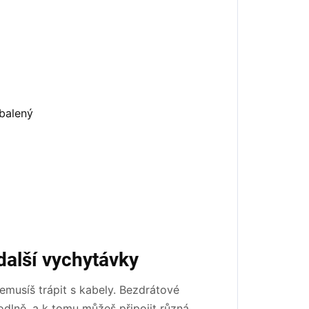
alší vychytávky
emusíš trápit s kabely. Bezdrátové
odlně, a k tomu můžeš připojit různá