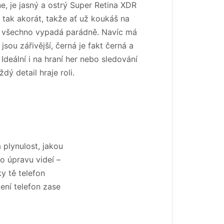
e, je jasný a ostrý Super Retina XDR
je tak akorát, takže ať už koukáš na
m, všechno vypadá parádně. Navíc má
sou zářivější, černá je fakt černá a
. Ideální i na hraní her nebo sledování
ždý detail hraje roli.
 plynulost, jakou
o úpravu videí –
y tě telefon
jení telefon zase