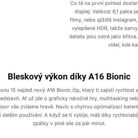
Co tě na první pohled dostan
displej. Velikost 6,1 palce 
filmy, nebo sjíždíš Instagra
vylepšené HDR, takže barvy j
detaily jsou ostré jako břitva
videí, kde ka
Bleskový výkon díky A16 Bionic
nu 15 najdeš nový A16 Bionic čip, který ti zajistí rychlost a
edstavit. Ať už jde o graficky náročné hry, multitasking neb
esor vše zvládne hravě. Navíc s chytrou optimalizací baterk
 delším používání. A když se ti vybije, máš díky rychlonabí
zpátky v plné síle za pár minut.