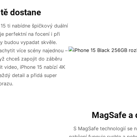
 tě dostane
 15 ti nabídne špičkový duální
e perfektní na focení i při
ky budou vypadat skvěle.
zachytit více scény najednou –
dyž chceš zapojit do záběru
it video, iPhone 15 nabízí 4K
aždý detail a přidá super
brazu.
MagSafe a d
S MagSafe technologií se n
nabíjení funguje rychle a poh