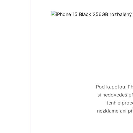
Pod kapotou iPho
si nedovedeš př
tenhle proc
nezklame ani při