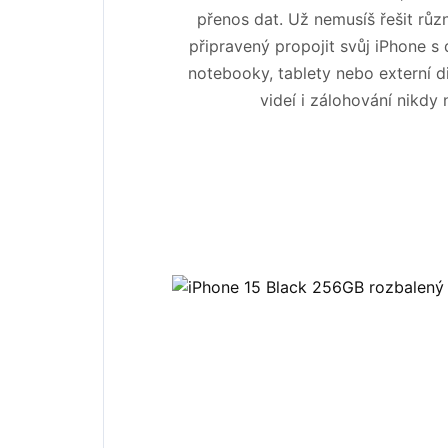
přenos dat. Už nemusíš řešit rů
připravený propojit svůj iPhone s d
notebooky, tablety nebo externí di
videí i zálohování nikdy