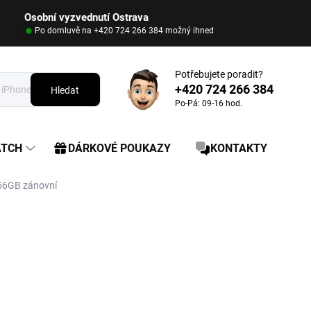
Osobní vyzvednutí Ostrava
Po domluvě na +420 724 266 384 možný ihned
Potřebujete poradit?
+420 724 266 384
Hledat
Po-Pá: 09-16 hod.
ATCH
DÁRKOVÉ POUKAZY
KONTAKTY
256GB zánovní
17 490 Kč
14 490 Kč
Měrná
SKLADEM
(>5 KS)
cena: