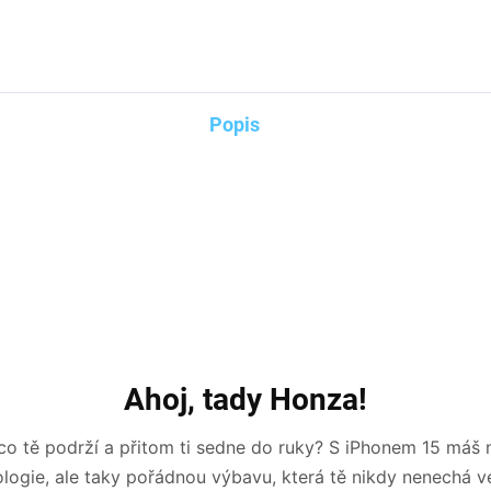
DETAILNÍ INFORMACE
Popis
Ahoj, tady Honza!
co tě podrží a přitom ti sedne do ruky? S iPhonem 15 máš 
logie, ale taky pořádnou výbavu, která tě nikdy nenechá ve