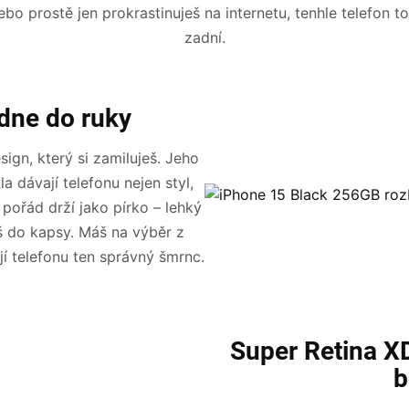
 nebo prostě jen prokrastinuješ na internetu, tenhle telefon t
zadní.
adne do ruky
ign, který si zamiluješ. Jeho
a dávají telefonu nejen styl,
 pořád drží jako pírko – lehký
š do kapsy. Máš na výběr z
jí telefonu ten správný šmrnc.
Super Retina XD
b