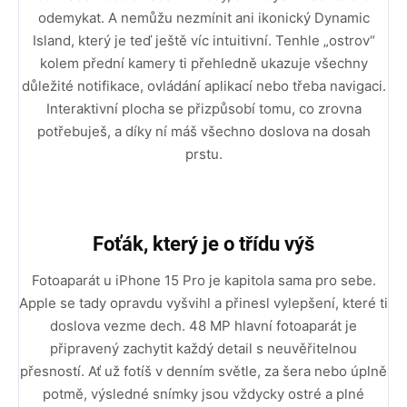
odemykat. A nemůžu nezmínit ani ikonický Dynamic
Island, který je teď ještě víc intuitivní. Tenhle „ostrov“
kolem přední kamery ti přehledně ukazuje všechny
důležité notifikace, ovládání aplikací nebo třeba navigaci.
Interaktivní plocha se přizpůsobí tomu, co zrovna
potřebuješ, a díky ní máš všechno doslova na dosah
prstu.
Foťák, který je o třídu výš
Fotoaparát u iPhone 15 Pro je kapitola sama pro sebe.
Apple se tady opravdu vyšvihl a přinesl vylepšení, které ti
doslova vezme dech. 48 MP hlavní fotoaparát je
připravený zachytit každý detail s neuvěřitelnou
přesností. Ať už fotíš v denním světle, za šera nebo úplně
potmě, výsledné snímky jsou vždycky ostré a plné