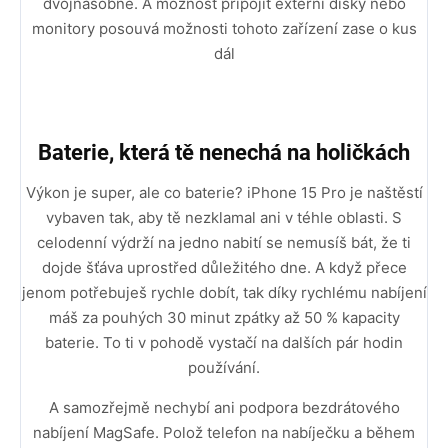
dvojnásobně. A možnost připojit externí disky nebo
monitory posouvá možnosti tohoto zařízení zase o kus
dál
Baterie, která tě nenechá na holičkách
Výkon je super, ale co baterie? iPhone 15 Pro je naštěstí
vybaven tak, aby tě nezklamal ani v téhle oblasti. S
celodenní výdrží na jedno nabití se nemusíš bát, že ti
dojde šťáva uprostřed důležitého dne. A když přece
jenom potřebuješ rychle dobít, tak díky rychlému nabíjení
máš za pouhých 30 minut zpátky až 50 % kapacity
baterie. To ti v pohodě vystačí na dalších pár hodin
používání.
A samozřejmě nechybí ani podpora bezdrátového
nabíjení MagSafe. Polož telefon na nabíječku a během