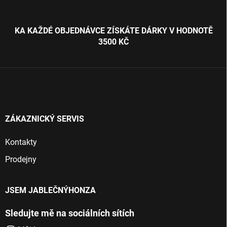
Z
á
p
KA KAŽDÉ OBJEDNÁVCE ZÍSKÁTE DÁRKY V HODNOTĚ
a
3500 KČ
t
í
ZÁKAZNICKÝ SERVIS
Kontakty
Prodejny
JSEM JABLEČNÝHONZA
Sledujte mě na sociálních sítích