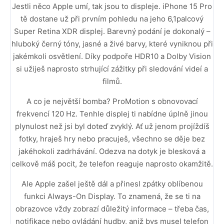
Jestli něco Apple umí, tak jsou to displeje. iPhone 15 Pro
tě dostane už při prvním pohledu na jeho 6,1palcový
Super Retina XDR displej. Barevný podání je dokonalý –
hluboký černý tóny, jasné a živé barvy, které vyniknou při
jakémkoli osvětlení. Díky podpoře HDR10 a Dolby Vision
si užiješ naprosto strhující zážitky při sledování videí a
filmů.
A co je největší bomba? ProMotion s obnovovací
frekvencí 120 Hz. Tenhle displej ti nabídne úplně jinou
plynulost než jsi byl doteď zvyklý. Ať už jenom projíždíš
fotky, hraješ hry nebo pracuješ, všechno se děje bez
jakéhokoli zadrhávání. Odezva na dotyk je blesková a
celkově máš pocit, že telefon reaguje naprosto okamžitě.
Ale Apple zašel ještě dál a přinesl zpátky oblíbenou
funkci Always-On Display. To znamená, že se ti na
obrazovce vždy zobrazí důležitý informace – třeba čas,
notifikace nebo ovládání hudby, aniž bys musel telefon