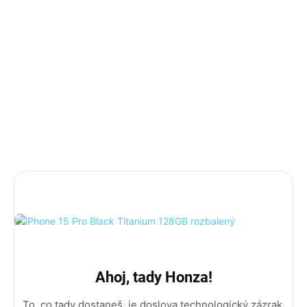
blokací
.
Záruka je až 24 měsíců: (12 měsíců základní + 12 měsíců
rozšířená).
Příslušenství: iPhone krabička, 35w adaptér a USB-C
kabel.
DÁREK: Ochranné sklo včetně instalace a Magsafe obal.
MEGA DÁREK: Bezdrátové sluchátka!
Ahoj, tady Honza!
To, co tady dostaneš, je doslova technologický zázrak,