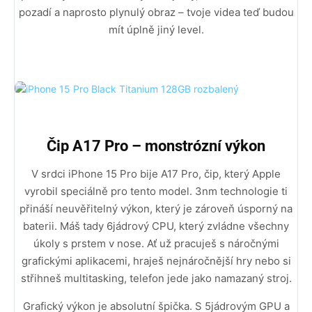
pozadí a naprosto plynulý obraz – tvoje videa teď budou
mít úplně jiný level.
Čip A17 Pro – monstrózní výkon
V srdci iPhone 15 Pro bije A17 Pro, čip, který Apple
vyrobil speciálně pro tento model. 3nm technologie ti
přináší neuvěřitelný výkon, který je zároveň úsporný na
baterii. Máš tady 6jádrový CPU, který zvládne všechny
úkoly s prstem v nose. Ať už pracuješ s náročnými
grafickými aplikacemi, hraješ nejnáročnější hry nebo si
střihneš multitasking, telefon jede jako namazaný stroj.
Grafický výkon je absolutní špička. S 5jádrovým GPU a