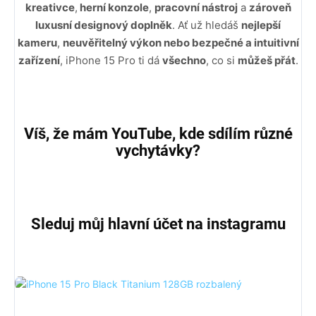
kreativce
,
herní konzole
,
pracovní nástroj
a
zároveň
luxusní designový doplněk
. Ať už hledáš
nejlepší
kameru
,
neuvěřitelný výkon nebo bezpečné a intuitivní
zařízení
, iPhone 15 Pro ti dá
všechno
, co si
můžeš přát
.
Víš, že mám YouTube, kde sdílím různé
vychytávky?
Sleduj můj hlavní účet na instagramu