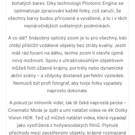
bohatých barev. Díky technologii Photonic Engine se
optimalizuje zpracování každé fotky, což zaručí, že
všechny barvy budou přirozené a vyvážené, a to i v těch
nejnáročnějších světelných podmínkách.
A co dál? 5násobný optický zoom je tu pro všechny, kdo
chtějí přiblížit vzdálené objekty bez ztráty kvality. Jestli
máš rád focení na dálku, tenhle zoom ti otevře úplně
nový možnosti. Spolu s ultraširokoúhlým objektivem
můžeš fotit úžasné krajiny, portréty nebo dynamické
akční scény – a vždycky dostaneš perfektní výsledek.
Nemusíš být profi fotograf, aby tvoje fotky vypadaly
naprosto dokonale.
A pokud jsi milovník videí, tak tě čeká naprostá pecka –
Cinematic Mode je zpět a umí natáčet videa ve 4K Dolby
Vision HDR. Teď už můžeš natáčet videa, která vypadají
jako vystřižená z hollywoodských filmů. Plynulé
přechody mezi zaostřenými objekty, krásné rozmazané