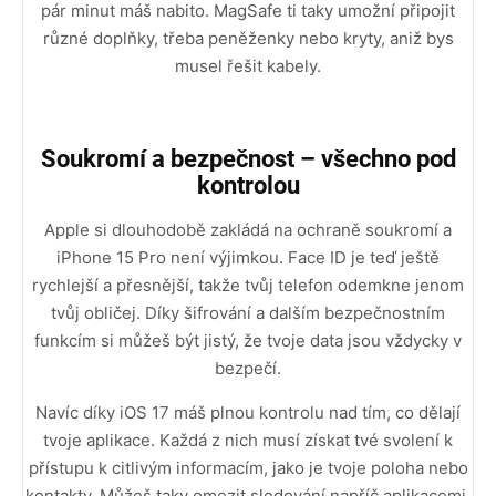
pár minut máš nabito. MagSafe ti taky umožní připojit
různé doplňky, třeba peněženky nebo kryty, aniž bys
musel řešit kabely.
Soukromí a bezpečnost – všechno pod
kontrolou
Apple si dlouhodobě zakládá na ochraně soukromí a
iPhone 15 Pro není výjimkou. Face ID je teď ještě
rychlejší a přesnější, takže tvůj telefon odemkne jenom
tvůj obličej. Díky šifrování a dalším bezpečnostním
funkcím si můžeš být jistý, že tvoje data jsou vždycky v
bezpečí.
Navíc díky iOS 17 máš plnou kontrolu nad tím, co dělají
tvoje aplikace. Každá z nich musí získat tvé svolení k
přístupu k citlivým informacím, jako je tvoje poloha nebo
kontakty. Můžeš taky omezit sledování napříč aplikacemi,