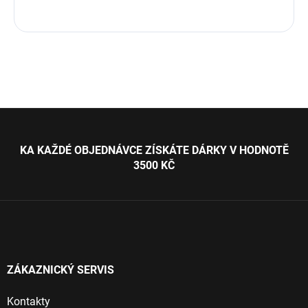
Z
á
p
KA KAŽDÉ OBJEDNÁVCE ZÍSKÁTE DÁRKY V HODNOTĚ
a
3500 KČ
t
í
ZÁKAZNICKÝ SERVIS
Kontakty