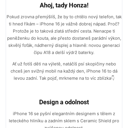
Ahoj, tady Honza!
Pokud zrovna přemýšlíš, že by to chtělo nový telefon, tak
ti hned říkám – iPhone 16 je vážně dobrej nápad. Proč?
Protože je to taková zlatá střední cesta. Nenacpe ti
peněženku do kouta, ale přesto dostaneš parádní výkon,
skvělý foťák, nádherný displej a hlavně: novou generaci
čipu A18 a delší výdrž baterky.
Ať už fotíš děti na výletě, natáčíš psí skopičiny nebo
chceš jen svižný mobil na každý den, iPhone 16 to dá
levou zadní. Tak pojď, mrkneme na to víc zblízka👇
Design a odolnost
iPhone 16 se pyšní elegantním designem s tělem z
leteckého hliníku a zadním sklem s Ceramic Shield pro
zvýšenou odolnost.