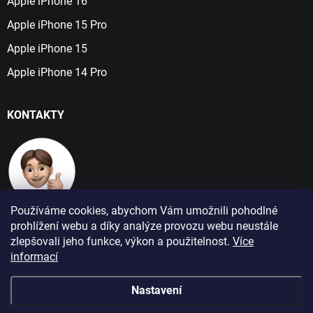
Apple iPhone 16
Apple iPhone 15 Pro
Apple iPhone 15
Apple iPhone 14 Pro
KONTAKTY
Používáme cookies, abychom Vám umožnili pohodlné
+420 724 266 384
prohlížení webu a díky analýze provozu webu neustále
Po-Pá: 9:00 - 16:00
zlepšovali jeho funkce, výkon a použitelnost.
Více
informací
info@jablecnyhonza.cz
Nastavení