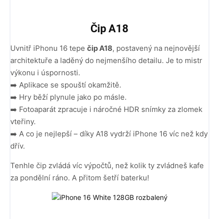
Čip A18
Uvnitř iPhonu 16 tepe
čip A18
, postavený na nejnovější
architektuře a laděný do nejmenšího detailu. Je to mistr
výkonu i úspornosti.
➡️ Aplikace se spouští okamžitě.
➡️ Hry běží plynule jako po másle.
➡️ Fotoaparát zpracuje i náročné HDR snímky za zlomek
vteřiny.
➡️ A co je nejlepší – díky A18 vydrží iPhone 16 víc než kdy
dřív.
Tenhle čip zvládá víc výpočtů, než kolik ty zvládneš kafe
za pondělní ráno. A přitom šetří baterku!