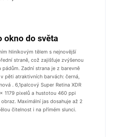
ko okno do světa
ím hliníkovým tělem s nejnovější
řední straně, což zajišťuje zvýšenou
a pádům. Zadní strana je z barevně
 pěti atraktivních barvách: černá,
rínová . 6,1palcový Super Retina XDR
 × 1179 pixelů a hustotou 460 ppi
 obraz. Maximální jas dosahuje až 2
vělou čitelnost i na přímém slunci.