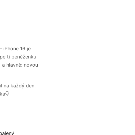
– iPhone 16 je
cpe ti peněženku
j a hlavně: novou
il na každý den,
ka👇