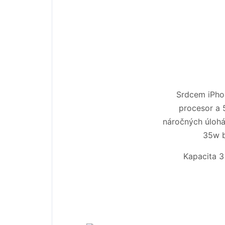
Srdcem iPhon
procesor a 5
náročných úlohá
35w b
Kapacita 3