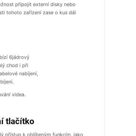
nost připojit externí disky nebo
i tohoto zařízení zase o kus dál
bízí 6jádrový
lý chod i při
belové nabíjení,
íjení.
vání videa.
í tlačítko
lý přístup k oblíbeným funkcím, jako