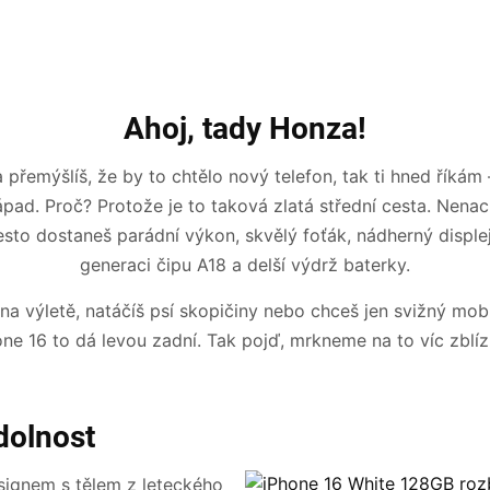
Ahoj, tady Honza!
přemýšlíš, že by to chtělo nový telefon, tak ti hned říkám 
pad. Proč? Protože je to taková zlatá střední cesta. Nena
esto dostaneš parádní výkon, skvělý foťák, nádherný disple
generaci čipu A18 a delší výdrž baterky.
i na výletě, natáčíš psí skopičiny nebo chceš jen svižný mob
one 16 to dá levou zadní. Tak pojď, mrkneme na to víc zblíz
dolnost
signem s tělem z leteckého