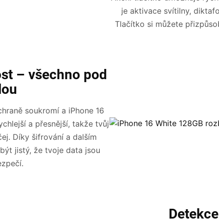
je aktivace svítilny, dikt
Tlačítko si můžete přizpůso
st – všechno pod
lou
chraně soukromí a iPhone 16
chlejší a přesnější, takže tvůj
ej. Díky šifrování a dalším
t jistý, že tvoje data jsou
zpečí.
Detekce