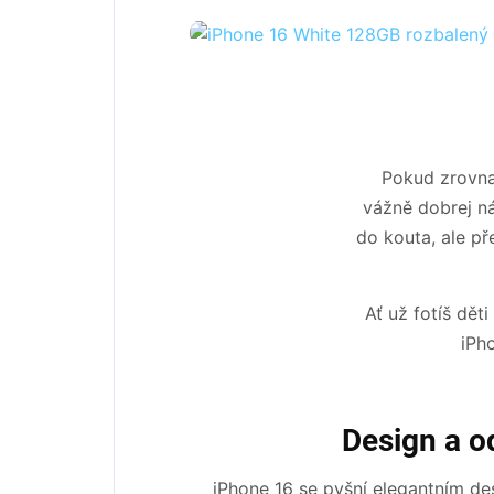
Pokud zrovna 
vážně dobrej ná
do kouta, ale př
Ať už fotíš dět
iPh
Design a o
iPhone 16 se pyšní elegantním de