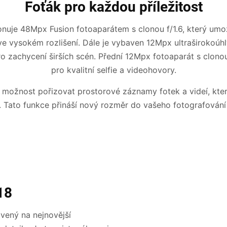
Foťák pro každou příležitost
onuje 48Mpx Fusion fotoaparátem s clonou f/1.6, který umo
 ve vysokém rozlišení. Dále je vybaven 12Mpx ultraširokoúh
o zachycení širších scén. Přední 12Mpx fotoaparát s clonou 
pro kvalitní selfie a videohovory.
 možnost pořizovat prostorové záznamy fotek a videí, kter
 Tato funkce přináší nový rozměr do vašeho fotografování a
18
avený na nejnovější