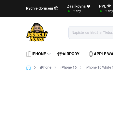
Přejít
Zásilkovna ❤️
PPL 💙
na
Rychlé doručení 📦
1-2 dny
1-2 dny
obsah
IPHONE
AIRPODY
APPLE W
Domů
iPhone
iPhone 16
iPhone 16 White