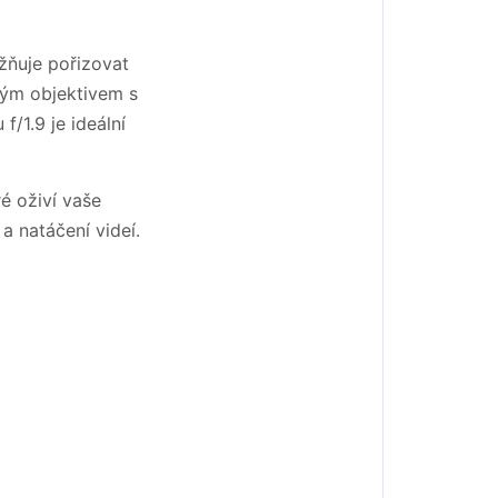
žňuje pořizovat
lým objektivem s
f/1.9 je ideální
é oživí vaše
 natáčení videí.