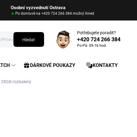
Osobní vyzvednutí Ostrava
Po domluvě na +420 724 266 384 možný ihned
Potřebujete poradit?
+420 724 266 384
Hledat
Po-Pá: 09-16 hod.
ATCH
DÁRKOVÉ POUKAZY
KONTAKTY
 128GB rozbalený
23 990 Kč
16 490 Kč
Měrná
VYPRODÁNO
cena: