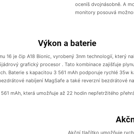
oceníš dvojnásobně. A mož
monitory posouvá možnost
Výkon a baterie
u 16 je čip A18 Bionic, vyrobený 3nm technologií, který na
jádrový grafický procesor . Tato kombinace zajišťuje plynu
ch. Baterie s kapacitou 3 561 mAh podporuje rychlé 35w ka
ezdrátové nabíjení MagSafe a také reverzní bezdrátové nab
 561 mAh, která umožňuje až 22 hodin nepřetržitého přehrá
Akčn
Akční tlačítko umožňuje rych