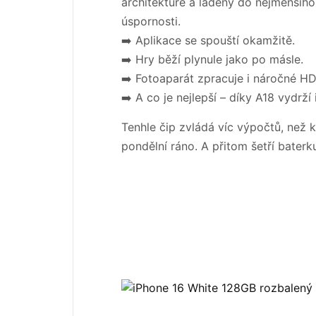
architektuře a laděný do nejmenšího 
úspornosti.
➡️ Aplikace se spouští okamžitě.
➡️ Hry běží plynule jako po másle.
➡️ Fotoaparát zpracuje i náročné HD
➡️ A co je nejlepší – díky A18 vydrží
Tenhle čip zvládá víc výpočtů, než k
pondělní ráno. A přitom šetří baterk