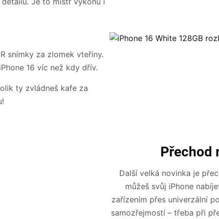
detailu. Je to mistr výkonu i
R snímky za zlomek vteřiny.
 iPhone 16 víc než kdy dřív.
olik ty zvládneš kafe za
u!
Přechod 
Další velká novinka je př
můžeš svůj iPhone nabíje
zařízením přes univerzální po
samozřejmostí – třeba při př