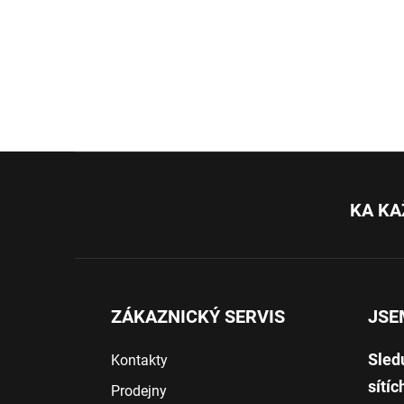
Z
á
p
KA KA
a
t
í
ZÁKAZNICKÝ SERVIS
JSE
Sled
Kontakty
sítíc
Prodejny