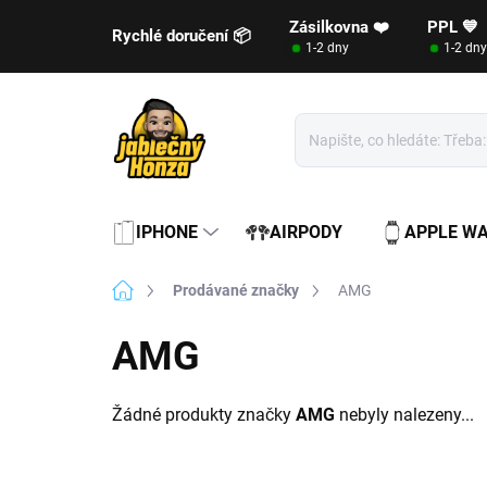
Přejít
Zásilkovna ❤️
PPL 💙
na
Rychlé doručení 📦
1-2 dny
1-2 dny
obsah
IPHONE
AIRPODY
APPLE W
Domů
Prodávané značky
AMG
AMG
Žádné produkty značky
AMG
nebyly nalezeny...