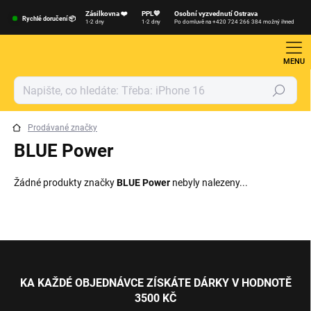
Přejít
Zásilkovna ❤️
PPL💙
Osobní vyzvednutí Ostrava
na
Rychlé doručení 📦
1-2 dny
1-2 dny
Po domluvě na +420 724 266 384 možný ihned
obsah
Hledat
Prodávané značky
BLUE Power
Žádné produkty značky
BLUE Power
nebyly nalezeny...
Z
á
p
KA KAŽDÉ OBJEDNÁVCE ZÍSKÁTE DÁRKY V HODNOTĚ
a
3500 KČ
t