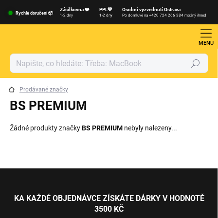
Přejít
Zásilkovna ❤️
PPL💙
Osobní vyzvednutí Ostrava
na
Rychlé doručení 📦
1-2 dny
1-2 dny
Po domluvě na +420 724 266 384 možný ihned
obsah
Hledat
Prodávané značky
BS PREMIUM
Žádné produkty značky
BS PREMIUM
nebyly nalezeny...
Z
á
p
KA KAŽDÉ OBJEDNÁVCE ZÍSKÁTE DÁRKY V HODNOTĚ
a
3500 KČ
t