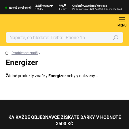
Přejít
Zásilkovna ❤️
PPL💙
Osobní vyzvednutí Ostrava
na
Rychlé doručení 📦
1-2 dny
1-2 dny
Po domluvě na +420 724 266 384 možný ihned
obsah
Hledat
Prodávané značky
Energizer
Žádné produkty značky
Energizer
nebyly nalezeny...
Z
á
p
KA KAŽDÉ OBJEDNÁVCE ZÍSKÁTE DÁRKY V HODNOTĚ
a
3500 KČ
t