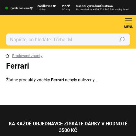
Přejít
Zásilkovna ❤️
PPL💙
Osobní vyzvednutí Ostrava
na
Rychlé doručení 📦
1-2 dny
1-2 dny
Po domluvě na +420 724 266 384 možný ihned
obsah
Hledat
Prodávané značky
Ferrari
Žádné produkty značky
Ferrari
nebyly nalezeny...
Z
á
p
KA KAŽDÉ OBJEDNÁVCE ZÍSKÁTE DÁRKY V HODNOTĚ
a
3500 KČ
t