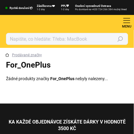
Přejít
Zásilkovna ❤️
PPL💙
Osobní vyzvednutí Ostrava
na
Rychlé doručení 📦
1-2 dny
1-2 dny
Po domluvě na +420 724 266 384 možný ihned
obsah
Hledat
Prodávané značky
For_OnePlus
Žádné produkty značky
For_OnePlus
nebyly nalezeny...
Z
á
p
KA KAŽDÉ OBJEDNÁVCE ZÍSKÁTE DÁRKY V HODNOTĚ
a
3500 KČ
t