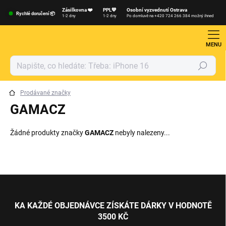
Přejít
Zásilkovna ❤️
PPL💙
Osobní vyzvednutí Ostrava
na
Rychlé doručení 📦
1-2 dny
1-2 dny
Po domluvě na +420 724 266 384 možný ihned
obsah
Hledat
Prodávané značky
GAMACZ
Žádné produkty značky
GAMACZ
nebyly nalezeny...
Z
á
p
KA KAŽDÉ OBJEDNÁVCE ZÍSKÁTE DÁRKY V HODNOTĚ
a
3500 KČ
t