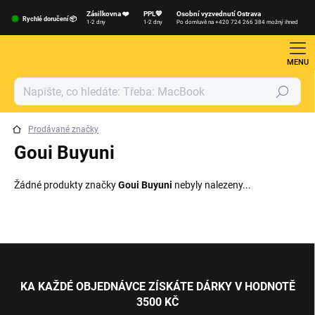
Přejít
Zásilkovna ❤️
PPL💙
Osobní vyzvednutí Ostrava
na
Rychlé doručení 📦
1-2 dny
1-2 dny
Po domluvě na +420 724 266 384 možný ihned
obsah
Hledat
Prodávané značky
Goui Buyuni
Žádné produkty značky
Goui Buyuni
nebyly nalezeny...
Z
á
p
KA KAŽDÉ OBJEDNÁVCE ZÍSKÁTE DÁRKY V HODNOTĚ
a
3500 KČ
t