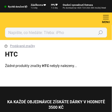
Přejít
Zásilkovna ❤️
PPL💙
Osobní vyzvednutí Ostrava
na
Rychlé doručení 📦
1-2 dny
1-2 dny
Po domluvě na +420 724 266 384 možný ihned
obsah
Hledat
Prodávané značky
HTC
Žádné produkty značky
HTC
nebyly nalezeny...
Z
á
p
KA KAŽDÉ OBJEDNÁVCE ZÍSKÁTE DÁRKY V HODNOTĚ
a
3500 KČ
t