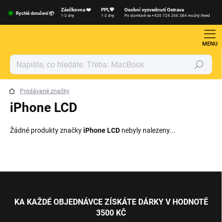
Přejít
Zásilkovna ❤️
PPL💙
Osobní vyzvednutí Ostrava
na
Rychlé doručení 📦
1-2 dny
1-2 dny
Po domluvě na +420 724 266 384 možný ihned
obsah
Hledat
Prodávané značky
iPhone LCD
Žádné produkty značky
iPhone LCD
nebyly nalezeny...
Z
á
p
KA KAŽDÉ OBJEDNÁVCE ZÍSKÁTE DÁRKY V HODNOTĚ
a
3500 KČ
t