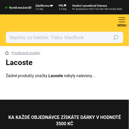
Přejít
Zásilkovna ❤️
PPL💙
Osobní vyzvednutí Ostrava
na
Rychlé doručení 📦
1-2 dny
1-2 dny
Po domluvě na +420 724 266 384 možný ihned
obsah
Hledat
Prodávané značky
Lacoste
Žádné produkty značky
Lacoste
nebyly nalezeny...
Z
á
p
KA KAŽDÉ OBJEDNÁVCE ZÍSKÁTE DÁRKY V HODNOTĚ
a
3500 KČ
t