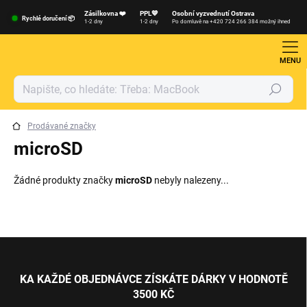
Přejít
Zásilkovna ❤️
PPL💙
Osobní vyzvednutí Ostrava
na
Rychlé doručení 📦
1-2 dny
1-2 dny
Po domluvě na +420 724 266 384 možný ihned
obsah
Hledat
Prodávané značky
microSD
Žádné produkty značky
microSD
nebyly nalezeny...
Z
á
p
KA KAŽDÉ OBJEDNÁVCE ZÍSKÁTE DÁRKY V HODNOTĚ
a
3500 KČ
t