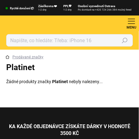
Přejít
Zásilkovna ❤️
PPL💙
Osobní vyzvednutí Ostrava
na
Rychlé doručení 📦
1-2 dny
1-2 dny
Po domluvě na +420 724 266 384 možný ihned
obsah
Hledat
Prodávané značky
Platinet
Žádné produkty značky
Platinet
nebyly nalezeny...
Z
á
p
KA KAŽDÉ OBJEDNÁVCE ZÍSKÁTE DÁRKY V HODNOTĚ
a
3500 KČ
t