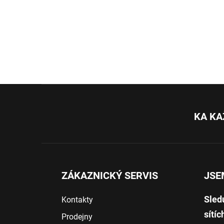
Z
á
p
KA KA
a
t
í
ZÁKAZNICKÝ SERVIS
JSE
Sled
Kontakty
sítíc
Prodejny