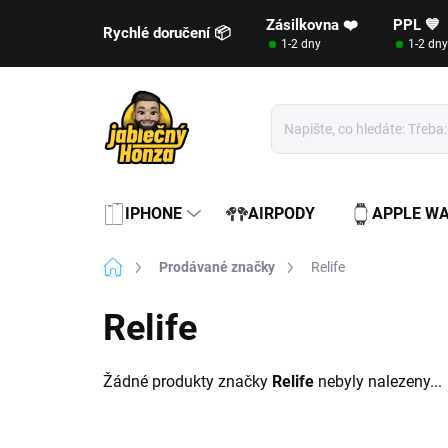
Přejít
Zásilkovna ❤️
PPL 💙
na
Rychlé doručení 📦
1-2 dny
1-2 dny
obsah
IPHONE
AIRPODY
APPLE W
Domů
Prodávané značky
Relife
Relife
Žádné produkty značky
Relife
nebyly nalezeny...