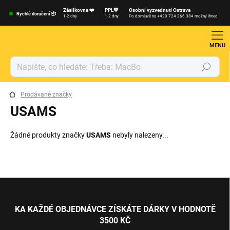
Přejít
Zásilkovna ❤️
PPL💙
Osobní vyzvednutí Ostrava
na
Rychlé doručení 📦
1-2 dny
1-2 dny
Po domluvě na +420 724 266 384 možný ihned
obsah
Hledat
Prodávané značky
USAMS
Žádné produkty značky
USAMS
nebyly nalezeny...
Z
á
p
KA KAŽDÉ OBJEDNÁVCE ZÍSKÁTE DÁRKY V HODNOTĚ
a
3500 KČ
t