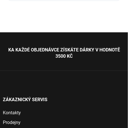
Z
á
p
KA KAŽDÉ OBJEDNÁVCE ZÍSKÁTE DÁRKY V HODNOTĚ
a
3500 KČ
t
í
ZÁKAZNICKÝ SERVIS
Kontakty
Prodejny