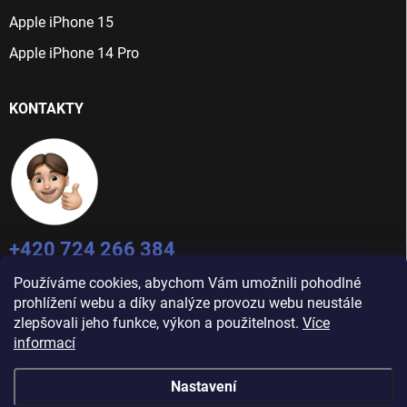
Apple iPhone 15
Apple iPhone 14 Pro
KONTAKTY
+420 724 266 384
Po-Pá: 9:00 - 16:00
Používáme cookies, abychom Vám umožnili pohodlné
prohlížení webu a díky analýze provozu webu neustále
info@jablecnyhonza.cz
zlepšovali jeho funkce, výkon a použitelnost.
Více
informací
Nastavení