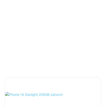
nevadí minimální známky používání, kterých si
na první pohled nejde ani všimnout, tak je to
levnější ROZBALENÝ iPhone.
Telefon není blokovaný, je plně otestovaný a
funguje jako nový přístroj
.
Základní záruka je 12 měsíců + 12 měsíců
rozšířená záruka.
AKCE 10% sleva na příslušenství s
kódem PRISLUSKO10
DÁREK: 3D ochranné sklo, nárazuvzdorný kryt
a rychlonabíječka (35w Adaptér + Usb C
na Lightning kabel).