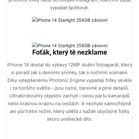
vypadat špičkově.
Foťák, který tě nezklame
iPhone 14 dostal do výbavy 12MP duální fotoaparát, který
si poradí jak s denními snímky, tak s nočními scénami.
Díky vylepšenému Photonic Engine vypadají fotky skvěle
i za horšího světla – jsou ostré, barevné a plné detailů.
Ultraširokoúhlý objektiv zachytí i celou partu kamarádů
nebo krásnou krajinu na cestách. A nechybí samozřejmě
ani portrétní režim, který udělá z každé obyčejné fotky
skoro umělecké dílo.