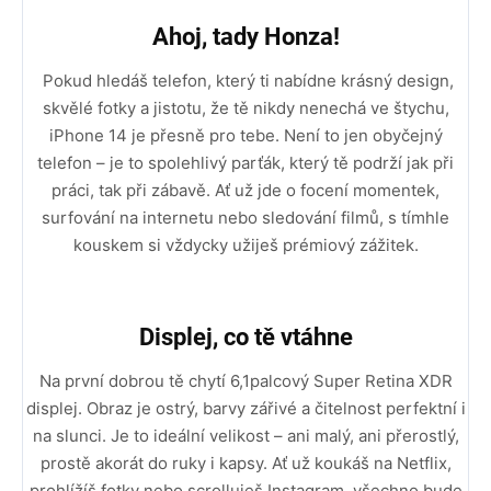
Ahoj, tady Honza!
Pokud hledáš telefon, který ti nabídne krásný design,
skvělé fotky a jistotu, že tě nikdy nenechá ve štychu,
iPhone 14 je přesně pro tebe. Není to jen obyčejný
telefon – je to spolehlivý parťák, který tě podrží jak při
práci, tak při zábavě. Ať už jde o focení momentek,
surfování na internetu nebo sledování filmů, s tímhle
kouskem si vždycky užiješ prémiový zážitek.
Displej, co tě vtáhne
Na první dobrou tě chytí 6,1palcový Super Retina XDR
displej. Obraz je ostrý, barvy zářivé a čitelnost perfektní i
na slunci. Je to ideální velikost – ani malý, ani přerostlý,
prostě akorát do ruky i kapsy. Ať už koukáš na Netflix,
prohlížíš fotky nebo scrolluješ Instagram, všechno bude