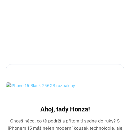
Záruka je až 24 měsíců: (12 měsíců základní + 12 měsíců
rozšířená).
Příslušenství: iPhone krabička, 35w adaptér a USB-C
kabel.
DÁREK: Ochranné sklo včetně instalace a Magsafe obal.
MEGA DÁREK: Bezdrátové sluchátka!
Ahoj, tady Honza!
Chceš něco, co tě podrží a přitom ti sedne do ruky? S
iPhonem 15 máš nejen moderní kousek technologie, ale