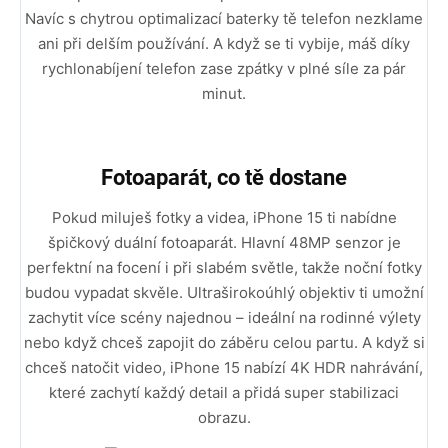
Navíc s chytrou optimalizací baterky tě telefon nezklame
ani při delším používání. A když se ti vybije, máš díky
rychlonabíjení telefon zase zpátky v plné síle za pár
minut.
Fotoaparát, co tě dostane
Pokud miluješ fotky a videa, iPhone 15 ti nabídne
špičkový duální fotoaparát. Hlavní 48MP senzor je
perfektní na focení i při slabém světle, takže noční fotky
budou vypadat skvěle. Ultraširokoúhlý objektiv ti umožní
zachytit více scény najednou – ideální na rodinné výlety
nebo když chceš zapojit do záběru celou partu. A když si
chceš natočit video, iPhone 15 nabízí 4K HDR nahrávání,
které zachytí každý detail a přidá super stabilizaci
obrazu.