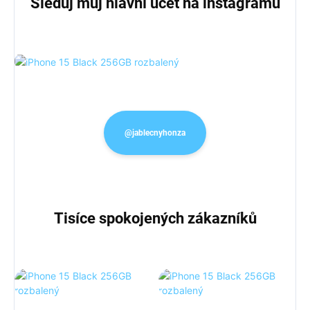
Sleduj můj hlavní účet na instagramu
@jablecnyhonza
Tisíce spokojených zákazníků