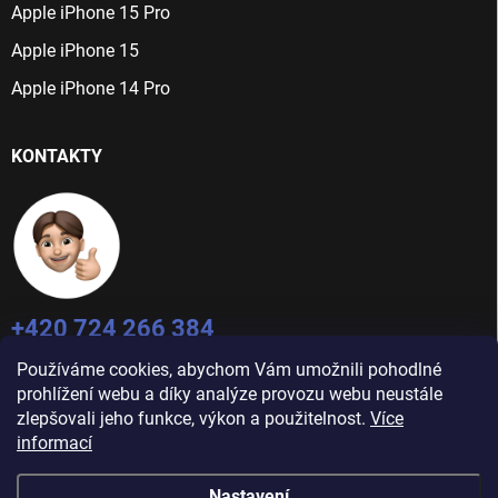
Apple iPhone 15 Pro
Apple iPhone 15
Apple iPhone 14 Pro
KONTAKTY
+420 724 266 384
Po-Pá: 9:00 - 16:00
Používáme cookies, abychom Vám umožnili pohodlné
prohlížení webu a díky analýze provozu webu neustále
info@jablecnyhonza.cz
zlepšovali jeho funkce, výkon a použitelnost.
Více
informací
Nastavení