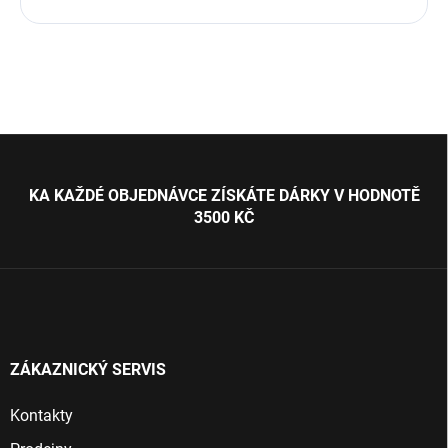
Z
á
p
KA KAŽDÉ OBJEDNÁVCE ZÍSKÁTE DÁRKY V HODNOTĚ
a
3500 KČ
t
í
ZÁKAZNICKÝ SERVIS
Kontakty