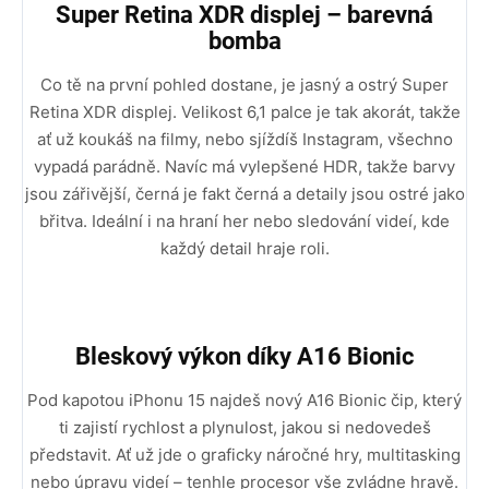
Super Retina XDR displej – barevná
bomba
Co tě na první pohled dostane, je jasný a ostrý Super
Retina XDR displej. Velikost 6,1 palce je tak akorát, takže
ať už koukáš na filmy, nebo sjíždíš Instagram, všechno
vypadá parádně. Navíc má vylepšené HDR, takže barvy
jsou zářivější, černá je fakt černá a detaily jsou ostré jako
břitva. Ideální i na hraní her nebo sledování videí, kde
každý detail hraje roli.
Bleskový výkon díky A16 Bionic
Pod kapotou iPhonu 15 najdeš nový A16 Bionic čip, který
ti zajistí rychlost a plynulost, jakou si nedovedeš
představit. Ať už jde o graficky náročné hry, multitasking
nebo úpravu videí – tenhle procesor vše zvládne hravě.